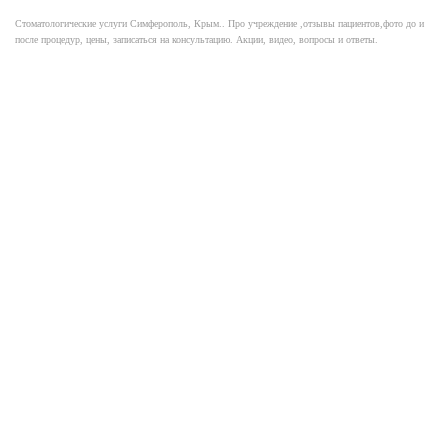
Стоматологические услуги Симферополь, Крым.. Про учреждение ,отзывы пациентов,фото до и
после процедур, цены, записаться на консультацию. Акции, видео, вопросы и ответы.