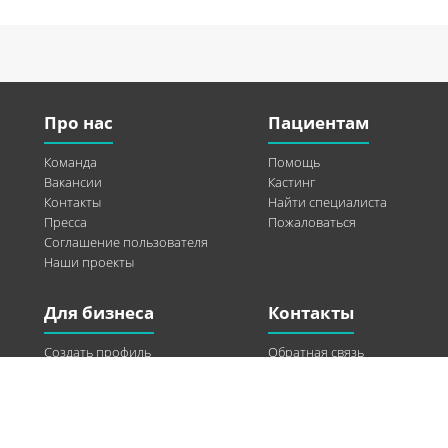
Про нас
Пациентам
Команда
Помощь
Вакансии
Кастинг
Контакты
Найти специалиста
Пресса
Пожаловаться
Соглашение пользователя
Наши проекты
Для бизнеса
Контакты
Создать профиль
Обратная связь
Рекламные возможности
Twitter
Помощь
Facebook
Найти модель
Vkontakte
Спонсорство