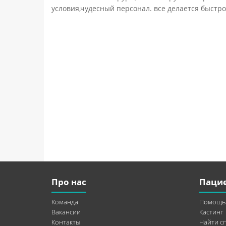
условия,чудесный персонал. все делается быстро
Про нас
Паци
Команда
Помощь
Вакансии
Кастинг
Контакты
Найти с