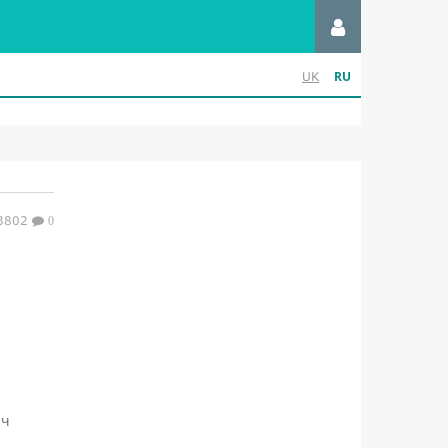
RU
UK
3802
0
ич