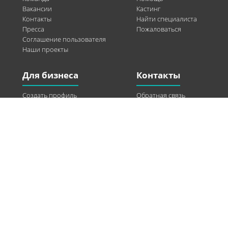
Вакансии
Кастинг
Контакты
Найти специалиста
Пресса
Пожаловаться
Соглашение пользователя
Наши проекты
Для бизнеса
Контакты
Создать профиль
Обратная связь
Рекламные возможности
Twitter
Помощь
Facebook
Найти модель
Vkontakte
Спонсорство
© 2013-2026 Q-WEL Все права защищены
Інформація на сайті q-wel.com призначена тільки для ознайомлення. Описані