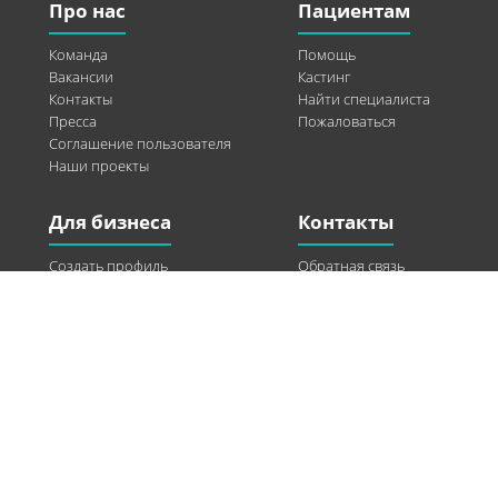
Про нас
Пациентам
Команда
Помощь
Вакансии
Кастинг
Контакты
Найти специалиста
Пресса
Пожаловаться
Соглашение пользователя
Наши проекты
Для бизнеса
Контакты
Создать профиль
Обратная связь
Рекламные возможности
Twitter
Помощь
Facebook
Найти модель
Vkontakte
Спонсорство
© 2013-2026 Q-WEL Все права защищены