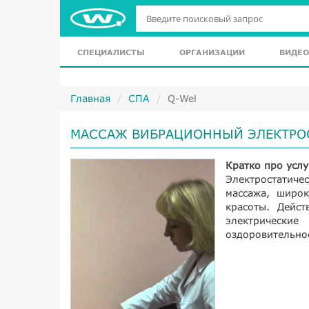
СПЕЦИАЛИСТЫ
ОРГАНИЗАЦИИ
ВИДЕО
Главная
СПА
Q-Wel
МАССАЖ ВИБРАЦИОННЫЙ ЭЛЕКТРО
Кратко про услу
Электростатич
массажа, широ
красоты. Дейс
электрически
оздоровительное