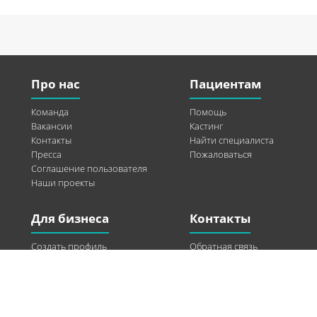
Про нас
Пациентам
Команда
Помощь
Вакансии
Кастинг
Контакты
Найти специалиста
Пресса
Пожаловаться
Соглашение пользователя
Наши проекты
Для бизнеса
Контакты
Создать профиль
Обратная связь
Рекламные возможности
Twitter
Помощь
Facebook
Найти модель
Vkontakte
Спонсорство