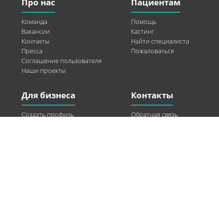
Про нас
Пациентам
Команда
Помощь
Вакансии
Кастинг
Контакты
Найти специалиста
Пресса
Пожаловаться
Соглашение пользователя
Наши проекты
Для бизнеса
Контакты
Создать профиль
Обратная связь
Рекламные возможности
Twitter
Помощь
Facebook
Найти модель
Vkontakte
Спонсорство
© 2013-2026 Q-WEL Все права защищены