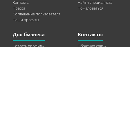
Контакты
Найти специалиста
Пресса
Пожаловаться
Соглашение пользователя
Наши проекты
Для бизнеса
Контакты
Создать профиль
Обратная связь
Рекламные возможности
Twitter
Помощь
Facebook
Найти модель
Vkontakte
Спонсорство
© 2013-2026 Q-WEL Все права защищены
Інформація на сайті q-wel.com призначена тільки для ознайомлення. Описані
методи самостійно використовувати не рекомендується. Всі права на матеріали,
розміщені на сайті q-wel.com охороняються відповідно до законодавства