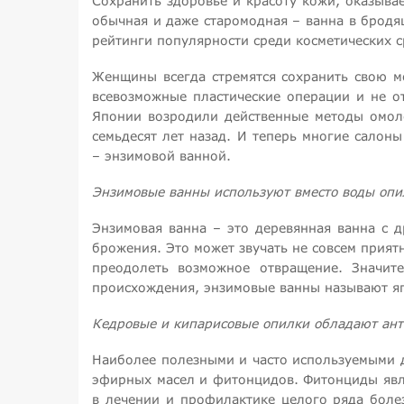
Сохранить здоровье и красоту кожи, оказыва
обычная и даже старомодная – ванна в бродя
рейтинги популярности среди косметических 
Женщины всегда стремятся сохранить свою м
всевозможные пластические операции и не о
Японии возродили действенные методы омол
семьдесят лет назад. И теперь многие салоны
– энзимовой ванной.
Энзимовые ванны используют вместо воды опи
Энзимовая ванна – это деревянная ванна с 
брожения. Это может звучать не совсем прият
преодолеть возможное отвращение. Значит
происхождения, энзимовые ванны называют яп
Кедровые и кипарисовые опилки обладают ан
Наиболее полезными и часто используемыми 
эфирных масел и фитонцидов. Фитонциды явл
в лечении и профилактике целого ряда болез