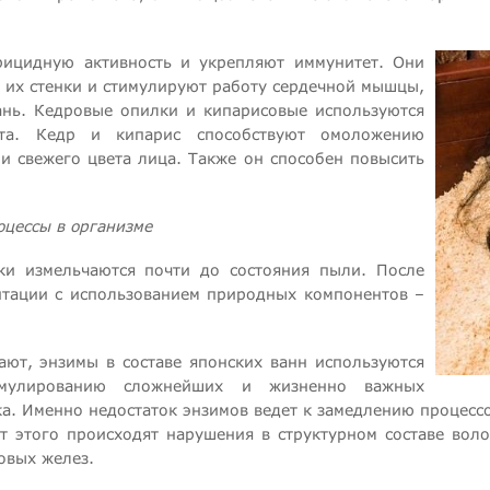
ицидную активность и укрепляют иммунитет. Они
ь их стенки и стимулируют работу сердечной мышцы,
нь. Кедровые опилки и кипарисовые используются
нта. Кедр и кипарис способствуют омоложению
и свежего цвета лица. Также он способен повысить
цессы в организме
и измельчаются почти до состояния пыли. После
нтации с использованием природных компонентов –
ют, энзимы в составе японских ванн используются
имулированию сложнейших и жизненно важных
а. Именно недостаток энзимов ведет к замедлению процессо
От этого происходят нарушения в структурном составе вол
овых желез.