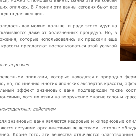
ется, можно с помощью ванны. Ванна эта не совсем
щих опилках. В Японии эти ванны сегодня бьют все
средств для женщин.
олодость как можно дольше, и ради этого идут на
тказываются даже от болезненных процедур. Но, в
ожения, которые использовались их предками еще
 красоты предлагают воспользоваться этой услугой
лки деревьев
древесными опилками, которые находятся в природно ферме
но, но, по мнению многих японских экспертов красоты, эффе
ельный эффект энзимовых ванн подтвержден также соотв
онскими, хотя их взяли на вооружение многие салоны крас
тиоксидантным действием
для энзимовых ванн являются кедровые и кипарисовые опил
яются летучими органическими веществами, которые обла
ней. Кроме того, эти вещества отличаются благотворным 