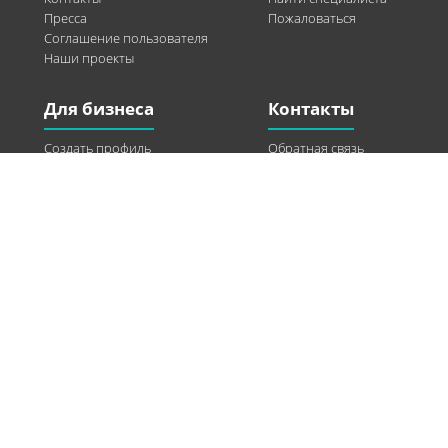
Пресса
Пожаловаться
Соглашение пользователя
Наши проекты
Для бизнеса
Контакты
Создать профиль
Обратная связь
Рекламные возможности
Twitter
Помощь
Facebook
Найти модель
Vkontakte
Спонсорство
© 2013-2026 Q-WEL Все права защищены
Інформація на сайті q-wel.com призначена тільки для ознайомлення. Описані
методи самостійно використовувати не рекомендується. Всі права на матеріали,
розміщені на сайті q-wel.com охороняються відповідно до законодавства
України.