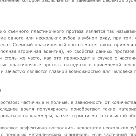
азначение которой заключается в замещении дефектов зуб
ю съемного пластиночного протеза является так называе
твие одного или нескольких зубов в зубном ряду, при том, 
месте. Съемный пластиночный протез может также применят
полная вторичная адентия), но свойства данных протезов
 столь же часто, как это происходит в случае с частич
мные пластиночные протезы находятся в приемлемой цено
и зачастую являются главной возможностью для человека п
в
ротезов: частичные и полные, в зависимости от количеств
следнее время популярность приобретают такие матери
оваться: на кламмеры, за счет герметизма со слизистой об
зволяют эффективно восполнить недостаток нескольких зуб
 с помощью металлических кламмеров. Если частичный про