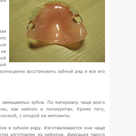
ных
мая
что
ься
 не
ной
вой
олноценно восстановить зубной ряд и все его
а замещаемых зубов. По материалу чаще всего
алы, как нейлон и полиуретан. Кроме того,
олочкой, с опорой на импланты.
ов в зубном ряду. Изготавливаются они чаще
тез изготовлен из нейлона, фиксация такого