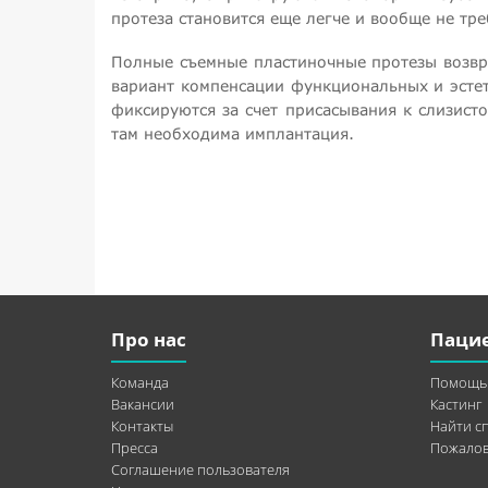
протеза становится еще легче и вообще не тр
Полные съемные пластиночные протезы возвра
вариант компенсации функциональных и эсте
фиксируются за счет присасывания к слизист
там необходима имплантация.
Про нас
Паци
Команда
Помощь
Вакансии
Кастинг
Контакты
Найти с
Пресса
Пожалов
Соглашение пользователя