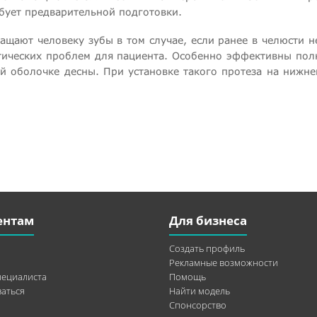
ебует предварительной подготовки.
щают человеку зубы в том случае, если ранее в челюсти н
тических проблем для пациента. Особенно эффективны полн
ой оболочке десны. При установке такого протеза на нижне
ентам
Для бизнеса
Создать профиль
Рекламные возможности
пециалиста
Помощь
аться
Найти модель
Спонсорство