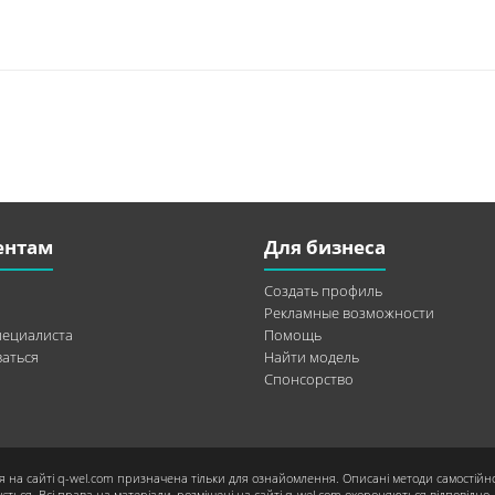
ентам
Для бизнеса
Создать профиль
Рекламные возможности
пециалиста
Помощь
аться
Найти модель
Спонсорство
я на сайті q-wel.com призначена тільки для ознайомлення. Описані методи самостійн
ється. Всі права на матеріали, розміщені на сайті q-wel.com охороняються відповідно 