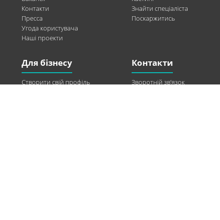
Контакти
Знайти спеціаліста
Пресса
Поскаржитись
Угода користувача
Наші проекти
Для бізнесу
Контакти
Створити свій профіль
Зворотній зв’язок
Рекламні можливості
Twitter
Допомога
Facebook
Знайти модель
Vkontakte
Спонсорство
© 2013-2026 Q-WEL Всі права захищені
Інформація на сайті q-wel.com призначена тільки для ознайомлення. Описані
методи самостійно використовувати не рекомендується. Всі права на матеріали,
розміщені на сайті q-wel.com охороняються відповідно до законодавства