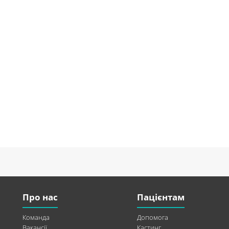
Про нас
Пацієнтам
Команда
Допомога
Вакансії
Кастинг