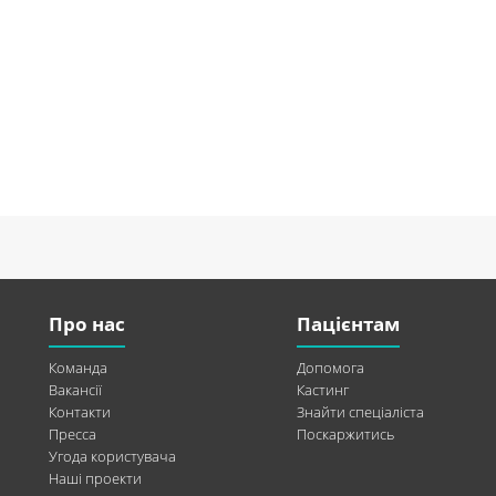
Про нас
Пацієнтам
Команда
Допомога
Вакансії
Кастинг
Контакти
Знайти спеціаліста
Пресса
Поскаржитись
Угода користувача
Наші проекти