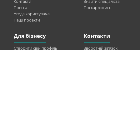
Контакти
Знайти спеціаліста
Пресса
Поскаржитись
Угода користувача
Наші проекти
Для бізнесу
Контакти
Створити свій профіль
Зворотній зв’язок
Рекламні можливості
Twitter
Допомога
Facebook
Знайти модель
Vkontakte
Спонсорство
© 2013-2026 Q-WEL Всі права захищені
Інформація на сайті q-wel.com призначена тільки для ознайомлення. Описані
методи самостійно використовувати не рекомендується. Всі права на матеріали,
розміщені на сайті q-wel.com охороняються відповідно до законодавства