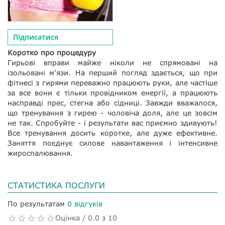
Підписатися
Коротко про процедуру
Гирьові вправи майже ніколи не спрямовані на
ізольовані м'язи. На перший погляд здається, що при
фітнесі з гирями переважно працюють руки, але частіше
за все вони є тільки провідником енергії, а працюють
насправді прес, стегна або сідниці. Завжди вважалося,
що тренування з гирею - чоловіча доля, але це зовсім
не так. Спробуйте - і результати вас приємно здивують!
Все тренування досить коротке, але дуже ефективне.
Заняття поєднує силове навантаження і інтенсивне
жироспалювання.
СТАТИСТИКА ПОСЛУГИ
По результатам
0 відгуків
Оцінка / 0.0 з 10