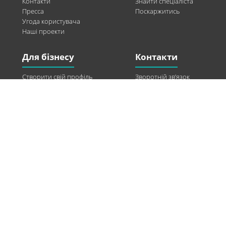
Контакти
Знайти спеціаліста
Пресса
Поскаржитись
Угода користувача
Наші проекти
Для бізнесу
Контакти
Створити свій профіль
Зворотній зв’язок
Рекламні можливості
Twitter
Допомога
Facebook
Знайти модель
Vkontakte
Спонсорство
© 2013-2026 Q-WEL Всі права захищені
Інформація на сайті q-wel.com призначена тільки для ознайомлення. Описані
методи самостійно використовувати не рекомендується. Всі права на матеріали,
розміщені на сайті q-wel.com охороняються відповідно до законодавства
України.