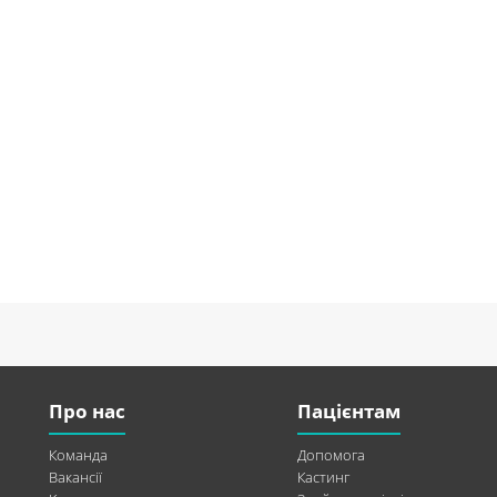
Про нас
Пацієнтам
Команда
Допомога
Вакансії
Кастинг