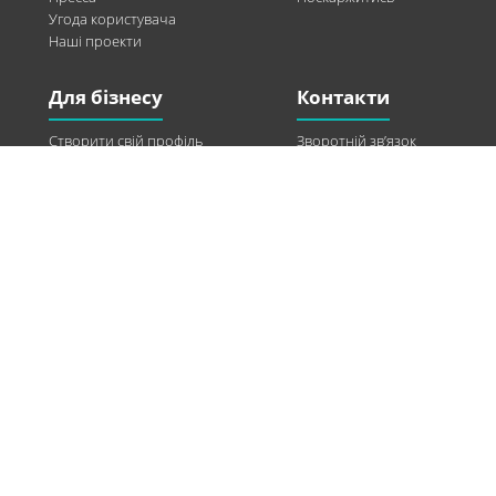
Угода користувача
Наші проекти
Для бізнесу
Контакти
Створити свій профіль
Зворотній зв’язок
Рекламні можливості
Twitter
Допомога
Facebook
Знайти модель
Vkontakte
Спонсорство
© 2013-2026 Q-WEL Всі права захищені
Інформація на сайті q-wel.com призначена тільки для ознайомлення. Описані
методи самостійно використовувати не рекомендується. Всі права на матеріали,
розміщені на сайті q-wel.com охороняються відповідно до законодавства
України.
«агробизнес»