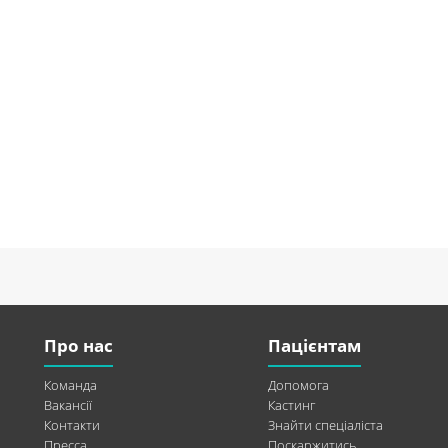
Про нас
Пацієнтам
Команда
Допомога
Вакансії
Кастинг
Контакти
Знайти спеціаліста
Пресса
Поскаржитись