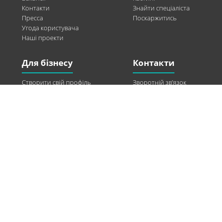
Контакти
Знайти спеціаліста
Пресса
Поскаржитись
Угода користувача
Наші проекти
Для бізнесу
Контакти
Створити свій профіль
Зворотній зв’язок
Рекламні можливості
Twitter
Допомога
Facebook
Знайти модель
Vkontakte
Спонсорство
© 2013-2026 Q-WEL Всі права захищені
Інформація на сайті q-wel.com призначена тільки для ознайомлення. Описані
методи самостійно використовувати не рекомендується. Всі права на матеріали,
розміщені на сайті q-wel.com охороняються відповідно до законодавства