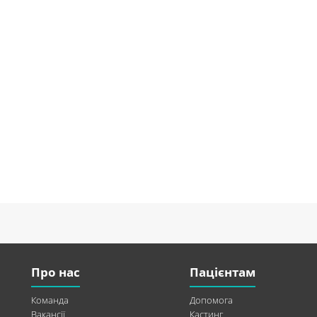
Про нас
Пацієнтам
Команда
Допомога
Вакансії
Кастинг