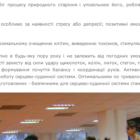
іг процесу природного старіння і уповільнює його, робля
собливо за наявності стресу або депресії; позитивні емоц
ксимальному очищенню клітин, виведенню токсинів, стимуляції
но в будь-яку пору року і не залежить від погодних умов.
сті захисту від сили удару щиколоток, колін, литок, стегон,
 формування почуття балансу і координації рухів. Активн
оботу серцево-судинної системи. Оптимальними по тривалос
дготовлених - безпечними для серцево-судинної системи стан