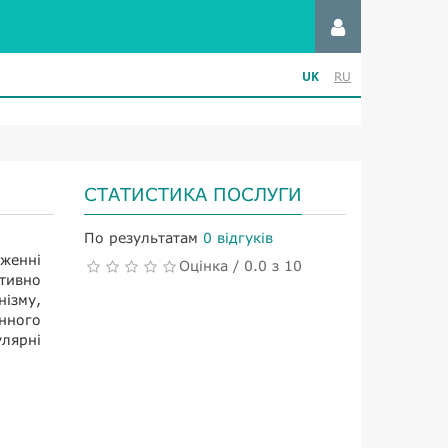
UK
RU
СТАТИСТИКА ПОСЛУГИ
По результатам
0 відгуків
женні
Оцінка / 0.0 з 10
тивно
нізму,
нного
лярні