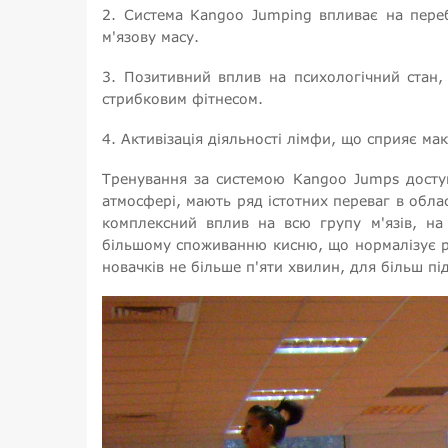
2. Система Kangoo Jumping впливає на переб
м'язову масу.
3. Позитивний вплив на психологічний стан, о
стрибковим фітнесом.
4. Активізація діяльності лімфи, що сприяє ма
Тренування за системою Kangoo Jumps доступ
атмосфері, мають ряд істотних переваг в обла
комплексний вплив на всю групу м'язів, на
більшому споживанню кисню, що нормалізує р
новачків не більше п'яти хвилин, для більш пі