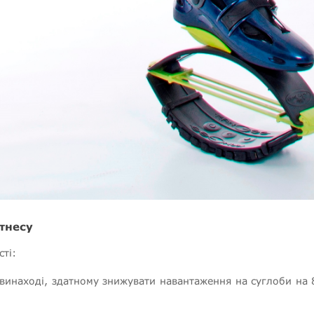
ітнесу
ті:
 винаході, здатному знижувати навантаження на суглоби на 8