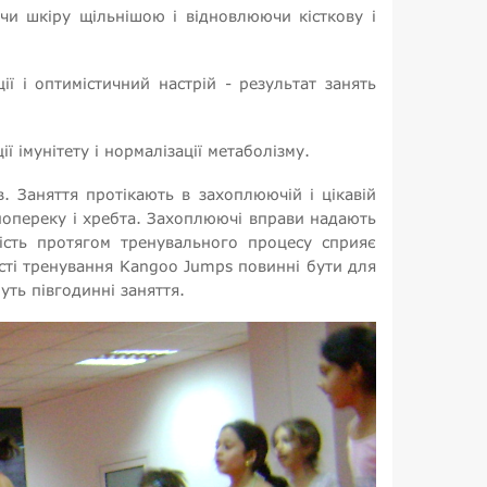
чи шкіру щільнішою і відновлюючи кісткову і
ії і оптимістичний настрій - результат занять
 імунітету і нормалізації метаболізму.
 Заняття протікають в захоплюючій і цікавій
 попереку і хребта. Захоплюючі вправи надають
ість протягом тренувального процесу сприяє
ті тренування Kangoo Jumps повинні бути для
уть півгодинні заняття.