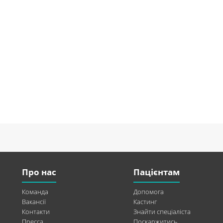
Про нас
Пацієнтам
Команда
Допомога
Вакансії
Кастинг
Контакти
Знайти спеціаліста
Пресса
Поскаржитись