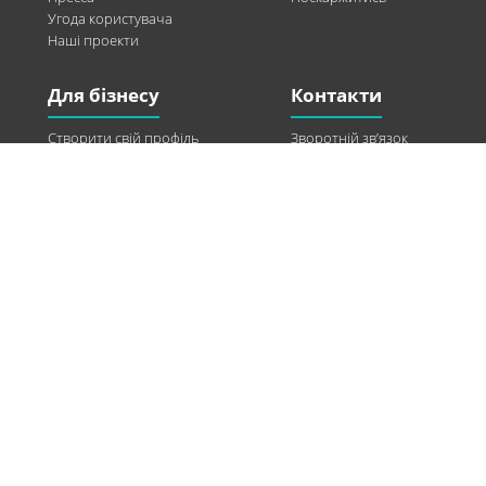
Угода користувача
Наші проекти
Для бізнесу
Контакти
Створити свій профіль
Зворотній зв’язок
Рекламні можливості
Twitter
Допомога
Facebook
Знайти модель
Vkontakte
Спонсорство
© 2013-2026 Q-WEL Всі права захищені
Інформація на сайті q-wel.com призначена тільки для ознайомлення. Описані
методи самостійно використовувати не рекомендується. Всі права на матеріали,
розміщені на сайті q-wel.com охороняються відповідно до законодавства
України.
«агробизнес»