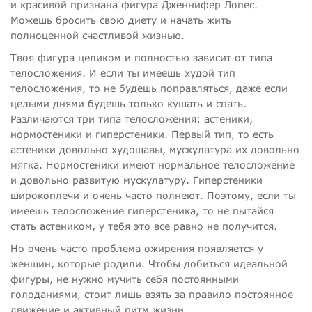
и красивой признана фигура Дженнифер Лопес.
Можешь бросить свою диету и начать жить
полноценной счастливой жизнью.
Твоя фигура целиком и полностью зависит от типа
телосложения. И если ты имеешь худой тип
телосложения, то не будешь поправляться, даже если
целыми днями будешь только кушать и спать.
Различаются три типа телосложения: астеники,
нормостеники и гиперстеники. Первый тип, то есть
астеники довольно худощавы, мускулатура их довольно
мягка. Нормостеники имеют нормальное телосложение
и довольно развитую мускулатуру. Гиперстеники
широкоплечи и очень часто полнеют. Поэтому, если ты
имеешь телосложение гиперстеника, то не пытайся
стать астеником, у тебя это все равно не получится.
Но очень часто проблема ожирения появляется у
женщин, которые родили. Чтобы добиться идеальной
фигуры, не нужно мучить себя постоянными
голоданиями, стоит лишь взять за правило постоянное
движение и активный ритм жизни.