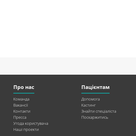
Про нас
Пацієнтам
Команда
Допомога
Вакансії
Кастинг
Контакти
Знайти спеціаліста
Пресса
Поскаржитись
Угода користувача
Наші проекти