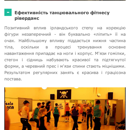
-
Ефективність танцювального фітнесу
ріверданс
Позитивний вплив ірландського степу на корекцію
фігури незаперечний - він буквально «ліпить» її на
очах. Найбільшому впливу піддається нижня частина
тіла, оскільки в процесі тренування основне
навантаження припадає на ноги і корпус. М'язи гомілки,
стегон і сідниць набувають красивої та підтягнутої
форми, а черевний прес і м'язи спини стають міцнішими.
Результатом регулярних занять є красива і граціозна
постава.