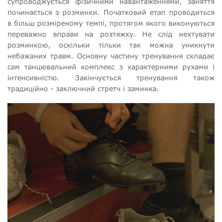
супроводжується фізичними навантаженнями, заняття
починається з розминки. Початковий етап проводиться
в більш розміреному темпі, протягом якого виконуються
переважно вправи на розтяжку. Не слід нехтувати
розминкою, оскільки тільки так можна уникнути
небажаних травм. Основну частину тренування складає
сам танцювальний комплекс з характерними рухами і
інтенсивністю. Закінчується тренування також
традиційно - заключний стретч і заминка.