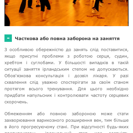
-
Часткова або повна заборона на заняття
З особливою обережністю до занять слід поставитися,
якщо присутні проблеми з роботою серця, судин,
хребтом і суглобами. У більшості випадків в такій
ситуації заняття ірландським степом не допускаються.
Обов'язкова консультація і дозвіл лікаря. У разі
схвалення слід уважно спостерігати за своїм станом
протягом всього тренування. Для цього необхідно
придбати напульсник і контролювати частоту серцевих
скорочень.
Обмеженням або повною забороною може стати
захворювання варикозного розширення вен, тим більше
в його прогресуючому стані. При відсутності будь-яких