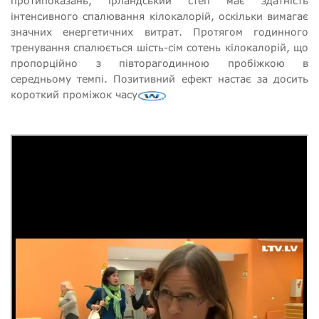
протипоказань, ірландський степ має здатність
інтенсивного спалювання кілокалорій, оскільки вимагає
значних енергетичних витрат. Протягом годинного
тренування спалюється шість-сім сотень кілокалорій, що
пропорційно з півторагодинною пробіжкою в
середньому темпі. Позитивний ефект настає за досить
короткий проміжок часу