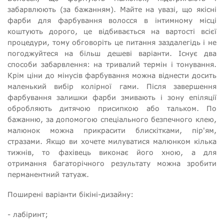
забарвлюють (за бажанням). Майте на увазі, що якісні
фарби для фарбування волосся в інтимному місці
коштують дорого, це відбивається на вартості всієї
процедури, тому обговоріть це питання заздалегідь і не
погоджуйтеся на більш дешеві варіанти. Існує два
способи забарвлення: на тривалий термін і тонування.
Крім ціни до мінусів фарбування можна віднести досить
маленький вибір колірної гами. Після завершення
фарбування залишки фарби змивають і зону епіляції
обробляють дитячою присипкою або тальком. По
бажанню, за допомогою спеціального безпечного клею,
малюнок можна прикрасити блискітками, пір'ям,
стразами. Якщо ви хочете милуватися малюнком кілька
тижнів, то фахівець виконає його хною, а для
отримання багаторічного результату можна зробити
перманентний татуаж.
Поширені варіанти бікіні-дизайну:
- лабіринт;