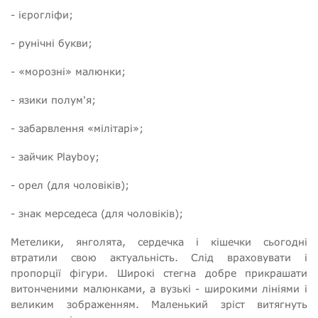
- ієрогліфи;
- рунічні букви;
- «морозні» малюнки;
- язики полум'я;
- забарвлення «мілітарі»;
- зайчик Playboy;
- орел (для чоловіків);
- знак мерседеса (для чоловіків);
Метелики, янголята, сердечка і кішечки сьогодні
втратили свою актуальність. Слід враховувати і
пропорції фігури. Широкі стегна добре прикрашати
витонченими малюнками, а вузькі - широкими лініями і
великим зображенням. Маленький зріст витягнуть