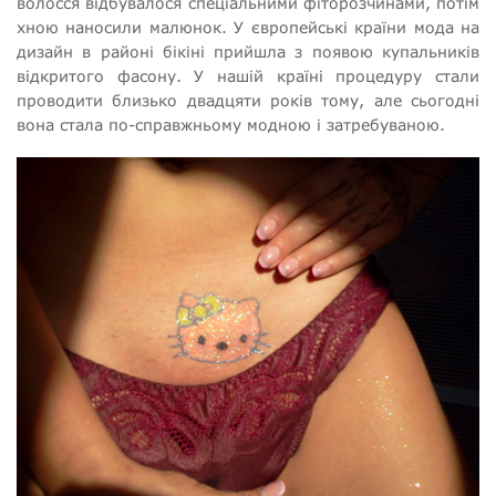
волосся відбувалося спеціальними фіторозчинами, потім
хною наносили малюнок. У європейські країни мода на
дизайн в районі бікіні прийшла з появою купальників
відкритого фасону. У нашій країні процедуру стали
проводити близько двадцяти років тому, але сьогодні
вона стала по-справжньому модною і затребуваною.