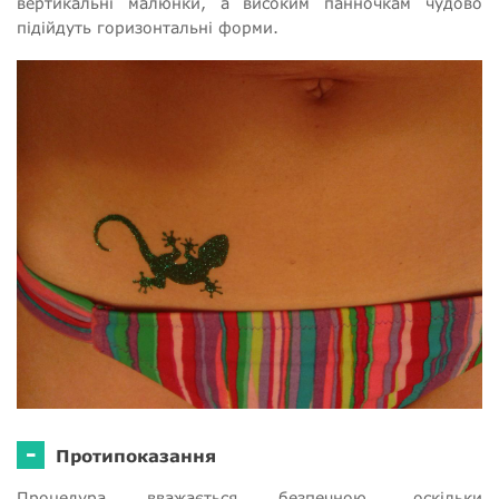
вертикальні малюнки, а високим панночкам чудово
підійдуть горизонтальні форми.
-
Протипоказання
Процедура вважається безпечною, оскільки