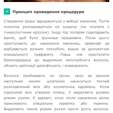
-
Принцип проведення процедури
Створення краси зароджується у виборі малюнка. Потім
клієнтка розташовується на кушетці (не плутати з
гінекологічним кріслом). Іноді під поперек підкладають
валик, щоб було зручніше працювати. Після цього
приступають до нанесення малюнка, зазвичай це
відбувається ручним способом, рідше за допомогою
спеціального трафарету. Перш ніж приступити
безпосередньо до видалення непотрібного волосся,
область депіляції дезінфікують і знежирюють.
Волосся прибирають по трохи, крок за кроком
наступним чином: шпателем наноситься теплий
розплавлений віск або косметична карамель. Коли
підсохлий віск утворює плівку, її видаляють руками
різким рухом. Є варіант, коли після нанесення воску
приклеюють спеціальну серветку або тканину.
Видаляють також різким рухом проти росту волосся.