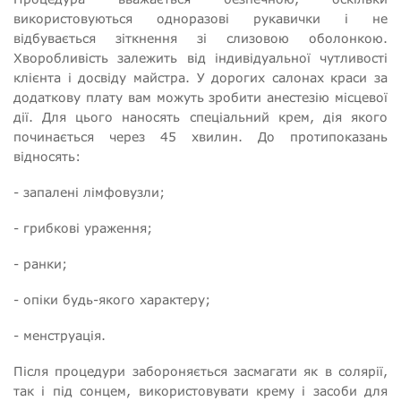
використовуються одноразові рукавички і не
відбувається зіткнення зі слизовою оболонкою.
Хворобливість залежить від індивідуальної чутливості
клієнта і досвіду майстра. У дорогих салонах краси за
додаткову плату вам можуть зробити анестезію місцевої
дії. Для цього наносять спеціальний крем, дія якого
починається через 45 хвилин. До протипоказань
відносять:
- запалені лімфовузли;
- грибкові ураження;
- ранки;
- опіки будь-якого характеру;
- менструація.
Після процедури забороняється засмагати як в солярії,
так і під сонцем, використовувати крему і засоби для