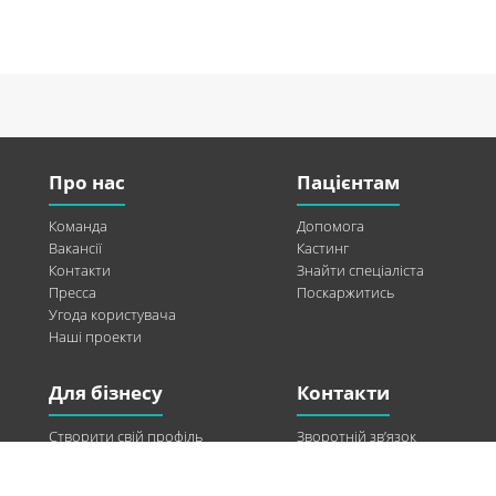
Про нас
Пацієнтам
Команда
Допомога
Вакансії
Кастинг
Контакти
Знайти спеціаліста
Пресса
Поскаржитись
Угода користувача
Наші проекти
Для бізнесу
Контакти
Створити свій профіль
Зворотній зв’язок
Рекламні можливості
Twitter
Допомога
Facebook