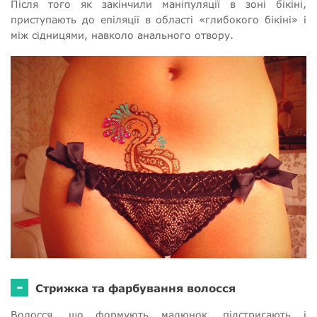
Після того як закінчили маніпуляції в зоні бікіні,
приступають до епіляції в області «глибокого бікіні» і
між сідницями, навколо анального отвору.
-
Стрижка та фарбування волосся
Волосся, що формують малюнок, підстригають і