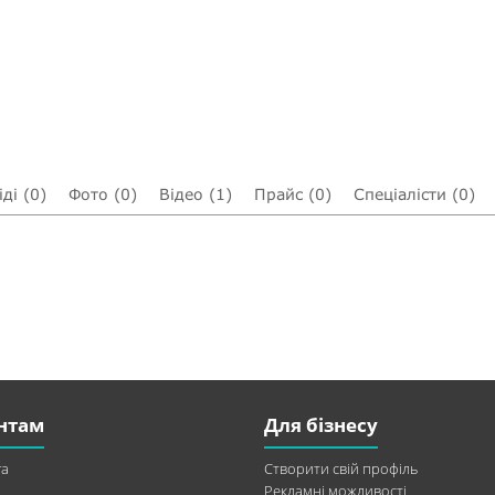
ді (0)
Фото (0)
Відео (1)
Прайс (0)
Спеціалісти (0)
нтам
Для бізнесу
а
Створити свій профіль
Рекламні можливості