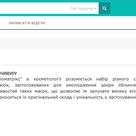
Тип пошуку
НАПИСАТИ ВІДГУК
оцедуру
оматрікс" в косметології розуміється набір різного с
асок, застосовуваних для омолодження шкіри обличч
ивостей таких масок, що дозволяє їм залучати велику кіл
носиться їх оригінальний склад і унікальність у застосуванні