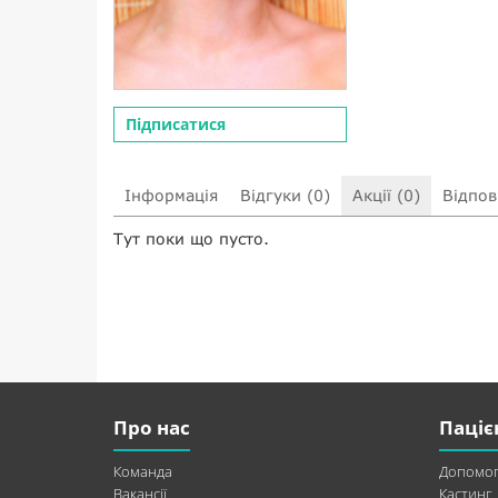
Підписатися
Інформація
Відгуки (0)
Акції (0)
Відпові
Тут поки що пусто.
Про нас
Паціє
Команда
Допомог
Вакансії
Кастинг