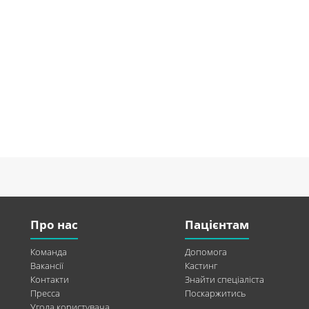
Про нас
Пацієнтам
Команда
Допомога
Вакансії
Кастинг
Контакти
Знайти спеціаліста
Пресса
Поскаржитись
Угода користувача