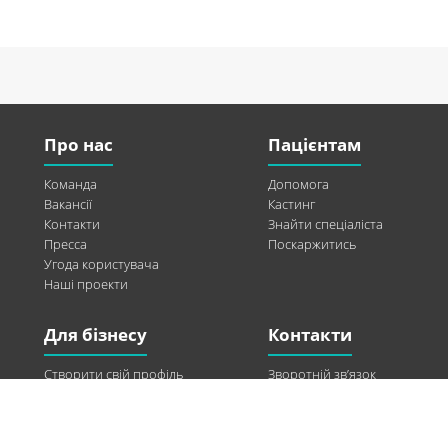
Про нас
Пацієнтам
Команда
Допомога
Вакансії
Кастинг
Контакти
Знайти спеціаліста
Пресса
Поскаржитись
Угода користувача
Наші проекти
Для бізнесу
Контакти
Створити свій профіль
Зворотній зв’язок
Рекламні можливості
Twitter
Допомога
Facebook
Знайти модель
Vkontakte