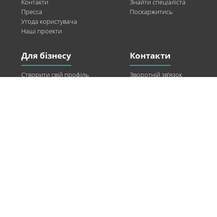
Контакти
Знайти спеціаліста
Пресса
Поскаржитись
Угода користувача
Наші проекти
Для бізнесу
Контакти
Створити свій профіль
Зворотній зв’язок
Рекламні можливості
Twitter
Допомога
Facebook
Знайти модель
Vkontakte
Спонсорство
© 2013-2026 Q-WEL Всі права захищені
Інформація на сайті q-wel.com призначена тільки для ознайомлення. Описані
методи самостійно використовувати не рекомендується. Всі права на матеріали,
розміщені на сайті q-wel.com охороняються відповідно до законодавства