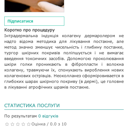
Підписатися
Коротко про процедуру
Інтрадермальна індукція колагену дермаролером не
надто відома методика для лікування постакне, але
метод значно зменшує чисельність і глибину постанке,
тургор шкірних покривів поліпшується і не вимагає
введення токсичних засобів. Допомогою проколювання
шкіри голки проникають в фібропласти і волокна
колагену, травмуючи їх, спонукають вироблення нових
колагенових острівців. Неоколланез сформіровивается в
глибоких шарах шкірного покриву (в дермі), це головне
в лікуванні атрофічних шрамів постакне.
СТАТИСТИКА ПОСЛУГИ
По результатам
0 відгуків
Оцінка / 0.0 з 10