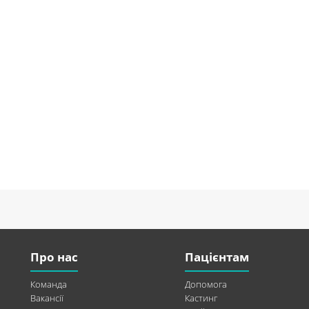
Про нас
Пацієнтам
Команда
Допомога
Вакансії
Кастинг