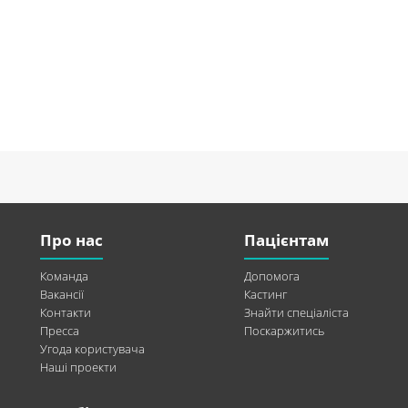
Про нас
Пацієнтам
Команда
Допомога
Вакансії
Кастинг
Контакти
Знайти спеціаліста
Пресса
Поскаржитись
Угода користувача
Наші проекти