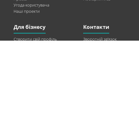
Угода користувача
Наші проекти
Для бізнесу
Контакти
Створити свій профіль
Зворотній зв’язок
Рекламні можливості
Twitter
Допомога
Facebook
Знайти модель
Vkontakte
Спонсорство
© 2013-2026 Q-WEL Всі права захищені
Інформація на сайті q-wel.com призначена тільки для ознайомлення. Описані
методи самостійно використовувати не рекомендується. Всі права на матеріали,
розміщені на сайті q-wel.com охороняються відповідно до законодавства
України.
«агробизнес»