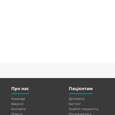
Про нас
Пацієнтам
Команда
Допомога
Вакансії
Кастинг
Контакти
Знайти спеціаліста
Пресса
Поскаржитись