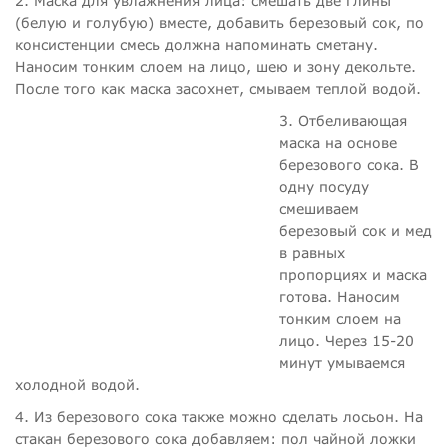
2. Маска для увлажнения лица: смешать две глины
(белую и голубую) вместе, добавить березовый сок, по
консистенции смесь должна напоминать сметану.
Наносим тонким слоем на лицо, шею и зону декольте.
После того как маска засохнет, смываем теплой водой.
3. Отбеливающая
маска на основе
березового сока. В
одну посуду
смешиваем
березовый сок и мед
в равных
пропорциях и маска
готова. Наносим
тонким слоем на
лицо. Через 15-20
минут умываемся
холодной водой.
4. Из березового сока также можно сделать лосьон. На
стакан березового сока добавляем: пол чайной ложки