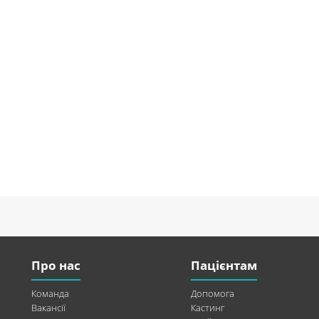
Про нас
Пацієнтам
Команда
Допомога
Вакансії
Кастинг