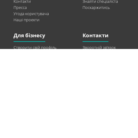
Контакти
Знайти спеціаліста
Пресса
Поскаржитись
Угода користувача
Наші проекти
Для бізнесу
Контакти
Створити свій профіль
Зворотній зв’язок
Рекламні можливості
Twitter
Допомога
Facebook
Знайти модель
Vkontakte
Спонсорство
© 2013-2026 Q-WEL Всі права захищені
Інформація на сайті q-wel.com призначена тільки для ознайомлення. Описані
методи самостійно використовувати не рекомендується. Всі права на матеріали,
розміщені на сайті q-wel.com охороняються відповідно до законодавства