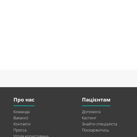
Про нас
Пацієнтам
Команда
Допомога
Вакансії
Кастинг
Контакти
Знайти спеціаліста
Пресса
Поскаржитись
Угода користувача