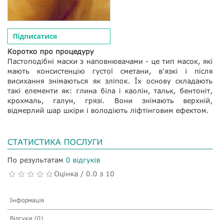
Підписатися
Коротко про процедуру
Пастоподібні маски з наповнювачами - це тип масок, які
мають консистенцію густої сметани, в'язкі і після
висихання знімаються як зліпок. Їх основу складають
такі елементи як: глина біла і каолін, тальк, бентоніт,
крохмаль, галун, грязі. Вони знімають верхній,
відмерлий шар шкіри і володіють ліфтінговим ефектом.
СТАТИСТИКА ПОСЛУГИ
По результатам
0 відгуків
Оцінка / 0.0 з 10
Інформація
Відгуки (0)