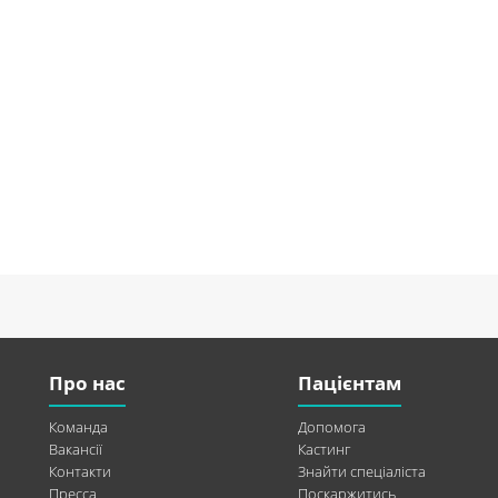
Про нас
Пацієнтам
Команда
Допомога
Вакансії
Кастинг
Контакти
Знайти спеціаліста
Пресса
Поскаржитись