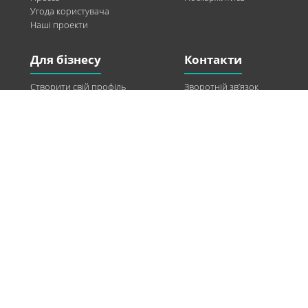
Угода користувача
Наші проекти
Для бізнесу
Контакти
Створити свій профіль
Зворотній зв’язок
Рекламні можливості
Twitter
Допомога
Facebook
Знайти модель
Vkontakte
Спонсорство
© 2013-2026 Q-WEL Всі права захищені
Інформація на сайті q-wel.com призначена тільки для ознайомлення. Описані
методи самостійно використовувати не рекомендується. Всі права на матеріали,
розміщені на сайті q-wel.com охороняються відповідно до законодавства
України.
«агробизнес»