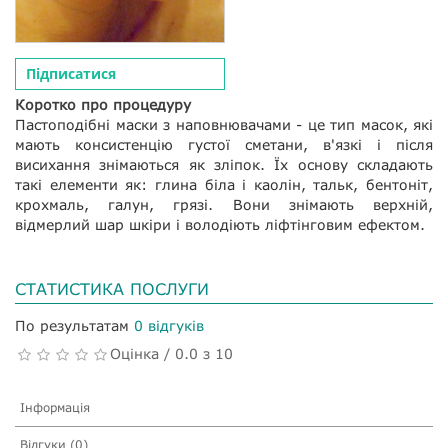
Підписатися
Коротко про процедуру
Пастоподібні маски з наповнювачами - це тип масок, які
мають консистенцію густої сметани, в'язкі і після
висихання знімаються як зліпок. Їх основу складають
такі елементи як: глина біла і каолін, тальк, бентоніт,
крохмаль, галун, грязі. Вони знімають верхній,
відмерлий шар шкіри і володіють ліфтінговим ефектом.
СТАТИСТИКА ПОСЛУГИ
По результатам
0 відгуків
Оцінка / 0.0 з 10
Інформація
Відгуки (0)