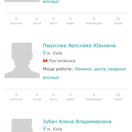
епіляції
0
0
0
0
0
31
відгуків
акцій
фото
відео
відповідей
прайс
Парусова Ярослава Юрьевна
м. Київ
Лук'янівська
Місце роботи:
Люменіс центр лазерної
епіляції
0
0
0
0
0
31
відгуків
акцій
фото
відео
відповідей
прайс
Зубач Алена Владимировна
м. Київ