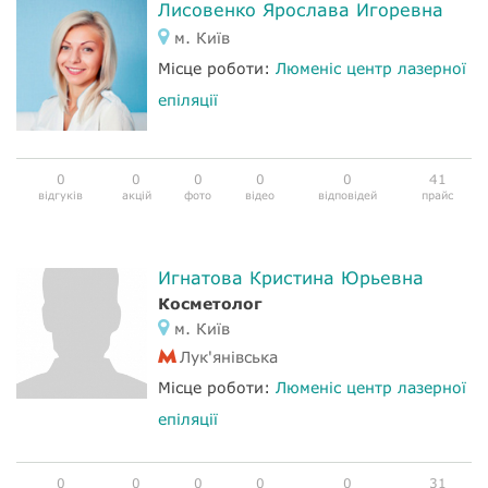
Лисовенко Ярослава Игоревна
м. Київ
Місце роботи:
Люменіс центр лазерної
епіляції
0
0
0
0
0
41
відгуків
акцій
фото
відео
відповідей
прайс
Игнатова Кристина Юрьевна
Косметолог
м. Київ
Лук'янівська
Місце роботи:
Люменіс центр лазерної
епіляції
0
0
0
0
0
31