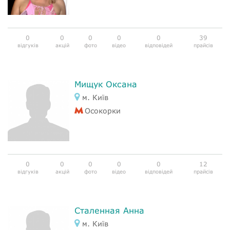
0
0
0
0
0
39
відгуків
акцій
фото
відео
відповідей
прайсів
Мищук Оксана
м. Київ
Осокорки
0
0
0
0
0
12
відгуків
акцій
фото
відео
відповідей
прайсів
Сталенная Анна
м. Київ