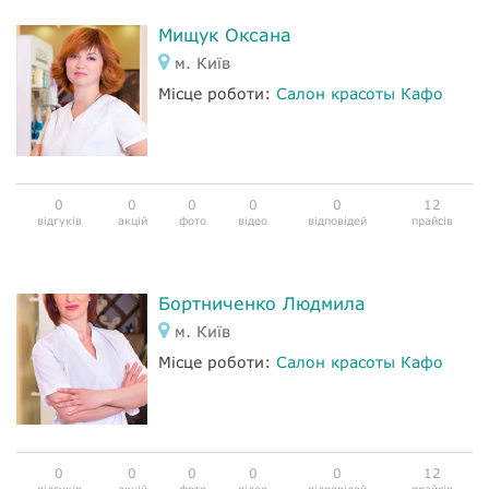
Мищук Оксана
м. Київ
Місце роботи:
Салон красоты Кафо
0
0
0
0
0
12
відгуків
акцій
фото
відео
відповідей
прайсів
Бортниченко Людмила
м. Київ
Місце роботи:
Салон красоты Кафо
0
0
0
0
0
12