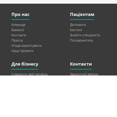
Про нас
Пацієнтам
Команда
Допомога
Вакансії
Кастинг
Контакти
Знайти спеціаліста
Пресса
Поскаржитись
Угода користувача
Наші проекти
Для бізнесу
Контакти
Створити свій профіль
Зворотній зв’язок
Рекламні можливості
Twitter
Допомога
Facebook
Знайти модель
Vkontakte
Спонсорство