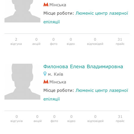
Мінська
Місце роботи:
Люменіс центр лазерної
епіляції
2
0
0
0
0
31
відгука
акцій
фото
відео
відповідей
прайс
Филонова Елена Владимировна
м. Київ
Мінська
Місце роботи:
Люменіс центр лазерної
епіляції
0
0
0
0
0
31
відгуків
акцій
фото
відео
відповідей
прайс