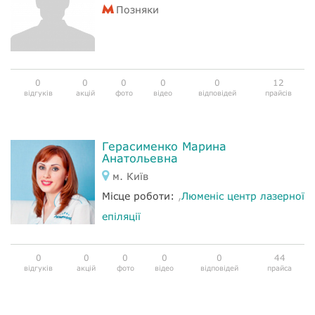
Позняки
0
0
0
0
0
12
відгуків
акцій
фото
відео
відповідей
прайсів
Герасименко Марина
Анатольевна
м. Київ
Місце роботи:
,
Люменіс центр лазерної
епіляції
0
0
0
0
0
44
відгуків
акцій
фото
відео
відповідей
прайса