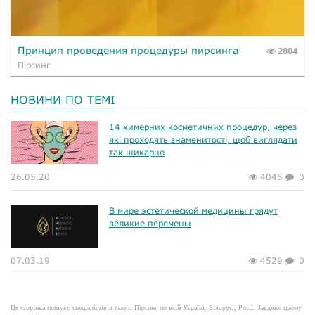
Принцип проведения процедуры пирсинга
2804
Пірсинг
НОВИНИ ПО ТЕМІ
14 химерних косметичних процедур, через
які проходять знаменитості, щоб виглядати
так шикарно
26.05.20
4045
0
В мире эстетической медицины грядут
великие перемены
07.03.19
4529
0
Це сторінка пошуку спеціалістів в галузі Пірсинг по всій Україні, Білорусі, Росії. Завдяки цьому