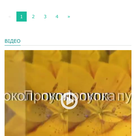
«
1
2
3
4
»
ВІДЕО