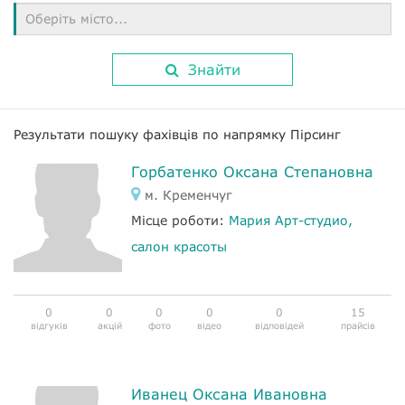
Оберіть місто...
Знайти
Результати пошуку фахівців по напрямку Пірсинг
Горбатенко Оксана Степановна
м. Кременчуг
Місце роботи:
Мария Арт-студио,
салон красоты
0
0
0
0
0
15
відгуків
акцій
фото
відео
відповідей
прайсів
Иванец Оксана Ивановна