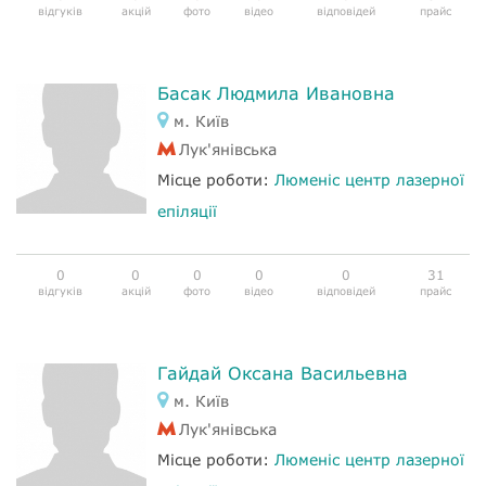
відгуків
акцій
фото
відео
відповідей
прайс
Басак Людмила Ивановна
м. Київ
Лук'янівська
Місце роботи:
Люменіс центр лазерної
епіляції
0
0
0
0
0
31
відгуків
акцій
фото
відео
відповідей
прайс
Гайдай Оксана Васильевна
м. Київ
Лук'янівська
Місце роботи:
Люменіс центр лазерної