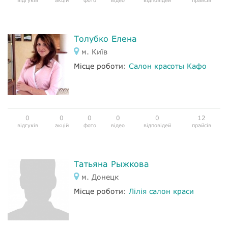
відгуків
акцій
фото
відео
відповідей
прайсів
Толубко Елена
м. Київ
Місце роботи:
Салон красоты Кафо
0
0
0
0
0
12
відгуків
акцій
фото
відео
відповідей
прайсів
Татьяна Рыжкова
м. Донецк
Місце роботи:
Лілія салон краси