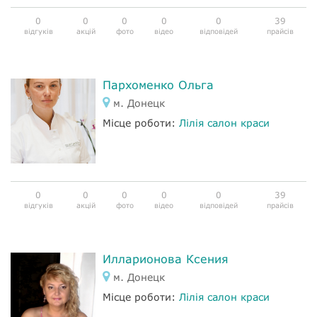
0
0
0
0
0
39
відгуків
акцій
фото
відео
відповідей
прайсів
Пархоменко Ольга
м. Донецк
Місце роботи:
Лілія салон краси
0
0
0
0
0
39
відгуків
акцій
фото
відео
відповідей
прайсів
Илларионова Ксения
м. Донецк
Місце роботи:
Лілія салон краси