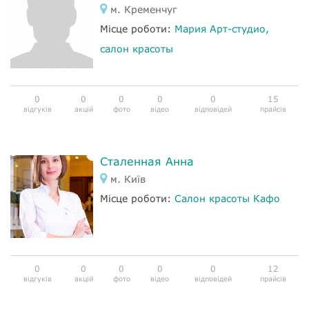
м. Кременчуг
Місце роботи:
Мария Арт-студио,
салон красоты
0
0
0
0
0
15
відгуків
акцій
фото
відео
відповідей
прайсів
Сталенная Анна
м. Київ
Місце роботи:
Салон красоты Кафо
0
0
0
0
0
12
відгуків
акцій
фото
відео
відповідей
прайсів