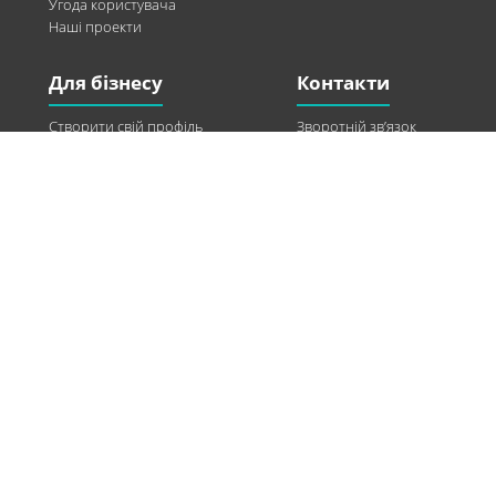
Угода користувача
Наші проекти
Для бізнесу
Контакти
Створити свій профіль
Зворотній зв’язок
Рекламні можливості
Twitter
Допомога
Facebook
Знайти модель
Vkontakte
Спонсорство
© 2013-2026 Q-WEL Всі права захищені
Інформація на сайті q-wel.com призначена тільки для ознайомлення. Описані
методи самостійно використовувати не рекомендується. Всі права на матеріали,
розміщені на сайті q-wel.com охороняються відповідно до законодавства
України.
«агробизнес»