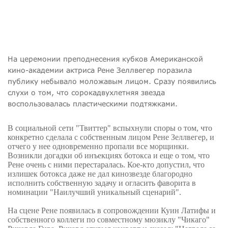
На церемонии преподнесения кубков Американской
кино-академии актриса Рене Зеллвегер поразила
публику небывало моложавым лицом. Сразу появились
слухи о том, что сорокадвухлетняя звезда
воспользовалась пластическими подтяжками.
В социальной сети "Твиттер" вспыхнули споры о том, что
конкретно сделала с собственным лицом Рене Зеллвегер, и
отчего у нее одновременно пропали все морщинки.
Возникли догадки об инъекциях ботокса и еще о том, что
Рене очень с ними перестаралась. Кое-кто допустил, что
излишек ботокса даже не дал кинозвезде благородно
исполнить собственную задачу и огласить фаворита в
номинации "Наилучший уникальный сценарий".
На сцене Рене появилась в сопровождении Куин Латифы и
собственного коллеги по совместному мюзиклу "Чикаго"