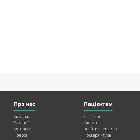
Про нас
Пацієнтам
Команда
Допомога
Вакансії
Кастинг
Контакти
Знайти спеціаліста
Пресса
Поскаржитись