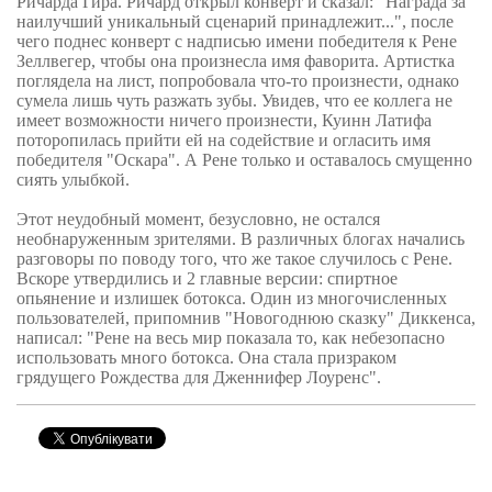
Ричарда Гира. Ричард открыл конверт и сказал: "Награда за
наилучший уникальный сценарий принадлежит...", после
чего поднес конверт с надписью имени победителя к Рене
Зеллвегер, чтобы она произнесла имя фаворита. Артистка
поглядела на лист, попробовала что-то произнести, однако
сумела лишь чуть разжать зубы. Увидев, что ее коллега не
имеет возможности ничего произнести, Куинн Латифа
поторопилась прийти ей на содействие и огласить имя
победителя "Оскара". А Рене только и оставалось смущенно
сиять улыбкой.
Этот неудобный момент, безусловно, не остался
необнаруженным зрителями. В различных блогах начались
разговоры по поводу того, что же такое случилось с Рене.
Вскоре утвердились и 2 главные версии: спиртное
опьянение и излишек ботокса. Один из многочисленных
пользователей, припомнив "Новогоднюю сказку" Диккенса,
написал: "Рене на весь мир показала то, как небезопасно
использовать много ботокса. Она стала призраком
грядущего Рождества для Дженнифер Лоуренс".