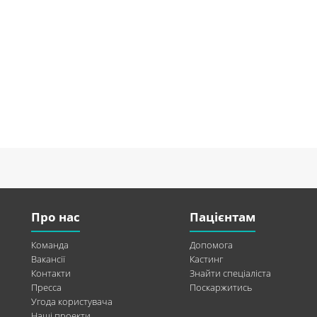
Про нас
Пацієнтам
Команда
Допомога
Вакансії
Кастинг
Контакти
Знайти спеціаліста
Пресса
Поскаржитись
Угода користувача
Наші проекти