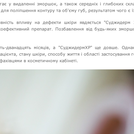
ає у видаленні зморшок, а також середніх і глибоких скла
для поліпшення контуру та об'єму губ, результатом чого є ї
ивність впливу на дефекти шкіри явдяється "Суджидерм
оефективний препарат. Позбавлення від будь-яких зморшо
ять-дванадцять місяців, а "СуджидермХР" ще довше. Однак
пацієнта, стану шкіри, способу життя і області застосуванн
фахівцями в косметичному кабінеті.