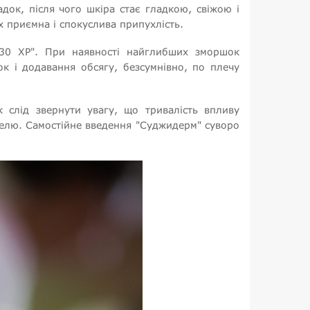
док, після чого шкіра стає гладкою, свіжою і
х приємна і спокуслива припухлість.
 30 ХР". При наявності найглибших зморшок
к і додавання обсягу, безсумнівно, по плечу
 слід звернути увагу, що тривалість впливу
я гелю. Самостійне введення "Суджидерм" суворо