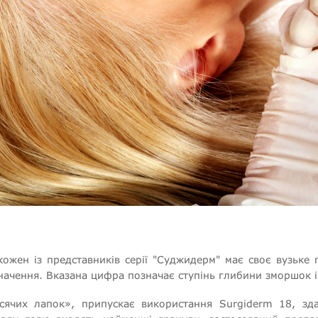
кожен із представників серії "Суджидерм" має своє вузьке
ачення. Вказана цифра позначає ступінь глибини зморшок і 
усячих лапок», припускає використання Surgiderm 18, з