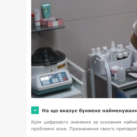
-
На що вказує буквене найменуван
Крім цифрового значення за основним найме
проблемні зони. Призначення такого препарату