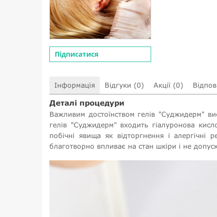
Підписатися
Інформація
Відгуки (0)
Акції (0)
Відпові
Деталі процедури
Важливим достоїнством гелів "Суджидерм" вист
гелів "Суджидерм" входить гіалуронова кисл
побічні явища як відторгнення і алергічні 
благотворно впливає на стан шкіри і не допуск