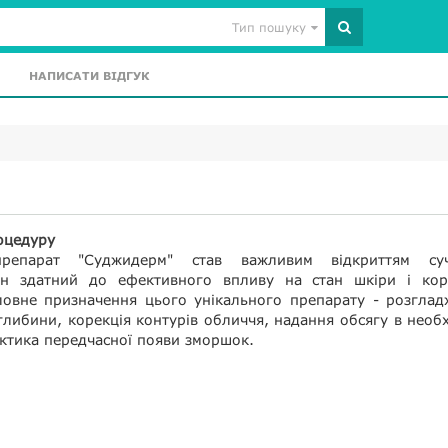
Тип пошуку
НАПИСАТИ ВІДГУК
оцедуру
репарат "Суджидерм" став важливим відкриттям суч
Він здатний до ефективного впливу на стан шкіри і кор
оловне призначення цього унікального препарату - розгла
глибини, корекція контурів обличчя, надання обсягу в необ
актика передчасної появи зморшок.