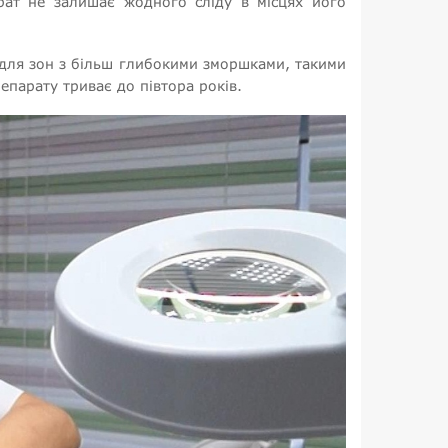
рат не залишає жодного сліду в місцях його
 для зон з більш глибокими зморшками, такими
репарату триває до півтора років.