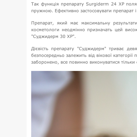
Так функція препарату Surgiderm 24 ХР поляг
пружною. Ефективно застосовувати препарат і 
Препарат, який має максимальну результат
косметологи неодмінно призначать цей висок
"Суджидерм 30 ХР".
Дієвість препарату "Суджидерм" триває дев
безпосередньо залежить від вікової категорії 
заборонено, все повинно виконуватися тільки 