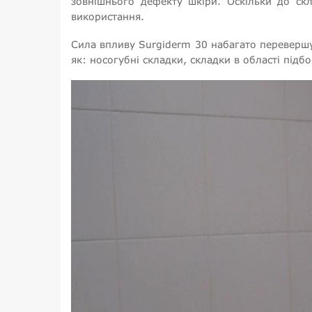
зовнішнього дефекту шкіри. Оскільки до ск
використання.
Сила впливу Surgiderm 30 набагато перевершу
як: носогубні складки, складки в області підбо