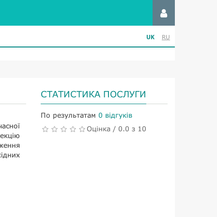
UK
RU
СТАТИСТИКА ПОСЛУГИ
По результатам
0 відгуків
асної
Оцінка / 0.0 з 10
екцію
дження
хідних