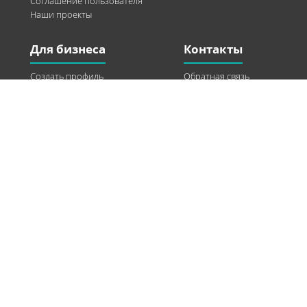
Соглашение пользователя
Наши проекты
Для бизнеса
Контакты
Создать профиль
Обратная связь
Рекламные возможности
Twitter
Помощь
Facebook
Найти модель
Vkontakte
Спонсорство
© 2013-2026 Q-WEL Все права защищены
Інформація на сайті q-wel.com призначена тільки для ознайомлення. Описані
методи самостійно використовувати не рекомендується. Всі права на матеріали,
розміщені на сайті q-wel.com охороняються відповідно до законодавства
України.
«агробизнес»