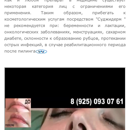
некоторая категория лиц с ограничениями его
применения. Таким образом, прибегать к
косметологическим услугам посредством "Суджидерм "
не рекомендуется при: беременности и лактации,
онкологических заболеваниях, менструациях, сахарном
диабете, склонности к образованию рубцов, протекании
острых инфекций, в случае реабилитационного периода
после пилинга