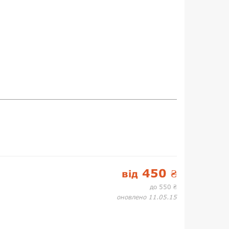
450
від
₴
до 550
₴
оновлено 11.05.15