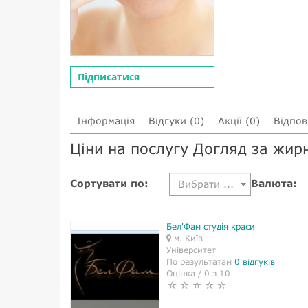
Підписатися
Інформація
Відгуки (0)
Акції (0)
Відпові
Ціни на послугу Догляд за жи
Сортувати по:
Валюта:
Вибрати ...
Бел'Фам студія краси
м. Київ
Університет
По результатам
0 відгуків
Оцінка / 0 з 10