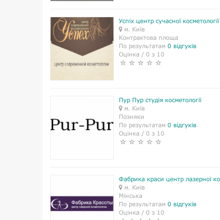
Успіх центр сучасної косметології
м. Київ
Контрактова площа
По результатам
0 відгуків
Оцінка / 0 з 10
Пур Пур студія косметології
м. Київ
Позняки
По результатам
0 відгуків
Оцінка / 0 з 10
Фабрика краси центр лазерної ко
м. Київ
Мінська
По результатам
0 відгуків
Оцінка / 0 з 10