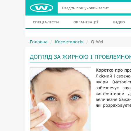
СПЕЦІАЛІСТИ
ОРГАНІЗАЦІЇ
ВІДЕО
Головна
Косметологія
Q-Wel
ДОГЛЯД ЗА ЖИРНОЮ І ПРОБЛЕМН
Коротко про пр
Якісний і своєч
шкіри (матовіс
забезпечує зв
систематичне 
величезне бажан
які розраховуєте