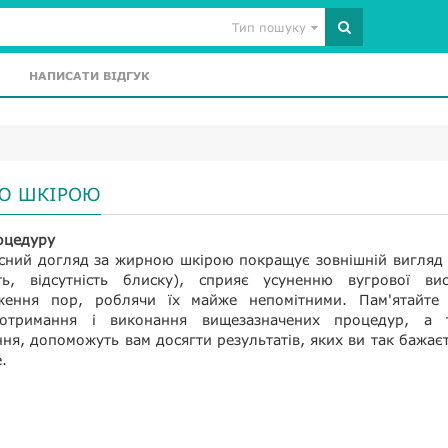
Тип пошуку
НАПИСАТИ ВІДГУК
ОЮ ШКІРОЮ
оцедуру
асний догляд за жирною шкірою покращує зовнішній вигляд
ть, відсутність блиску), сприяє усуненню вугрової вис
уження пор, роблячи їх майже непомітними. Пам'ятайте
дотримання і виконання вищезазначених процедур, а 
ня, допоможуть вам досягти результатів, яких ви так бажаєт
.