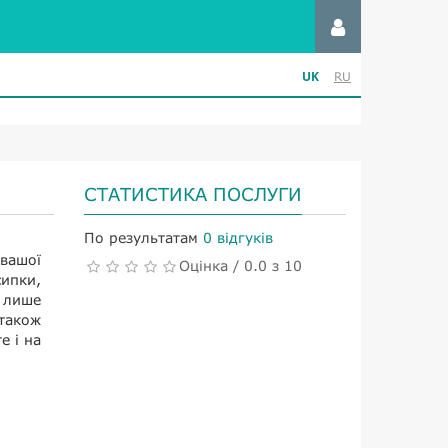
UK
RU
СТАТИСТИКА ПОСЛУГИ
По результатам
0 відгуків
 вашої
Оцінка / 0.0 з 10
ипки,
 лише
також
е і на