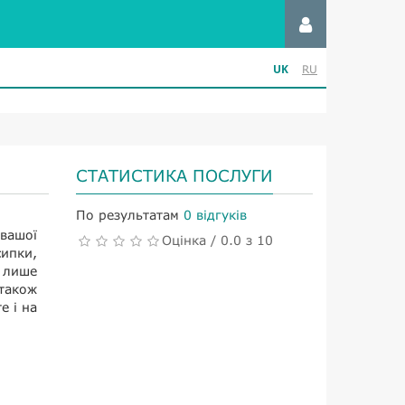
UK
RU
СТАТИСТИКА ПОСЛУГИ
По результатам
0 відгуків
 вашої
Оцінка / 0.0 з 10
ипки,
 лише
також
е і на