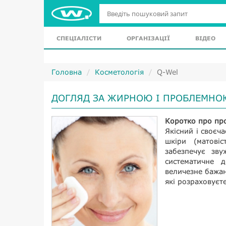
СПЕЦІАЛІСТИ
ОРГАНІЗАЦІЇ
ВІДЕО
Головна
Косметологія
Q-Wel
ДОГЛЯД ЗА ЖИРНОЮ І ПРОБЛЕМН
Коротко про пр
Якісний і своєч
шкіри (матовіс
забезпечує зв
систематичне 
величезне бажан
які розраховуєте