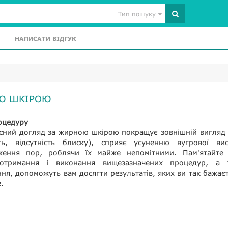
Тип пошуку
НАПИСАТИ ВІДГУК
ОЮ ШКІРОЮ
оцедуру
асний догляд за жирною шкірою покращує зовнішній вигляд
ть, відсутність блиску), сприяє усуненню вугрової вис
уження пор, роблячи їх майже непомітними. Пам'ятайте
дотримання і виконання вищезазначених процедур, а 
ня, допоможуть вам досягти результатів, яких ви так бажаєт
.