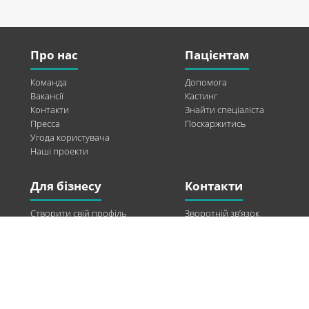
Про нас
Пацієнтам
Команда
Допомога
Вакансії
Кастинг
Контакти
Знайти спеціаліста
Пресса
Поскаржитись
Угода користувача
Наші проекти
Для бізнесу
Контакти
Створити свій профіль
Зворотній зв’язок
Рекламні можливості
Twitter
Допомога
Facebook
Знайти модель
Vkontakte
Спонсорство