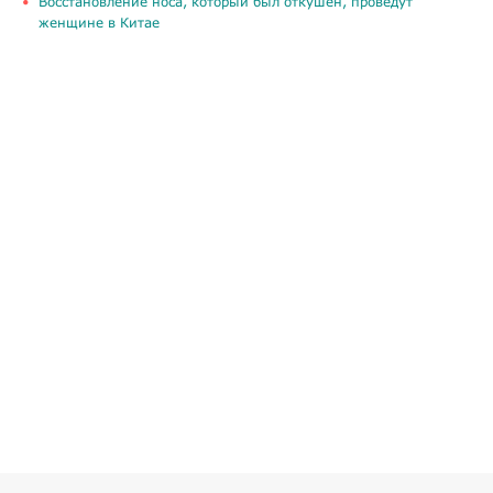
Восстановление носа, который был откушен, проведут
женщине в Китае