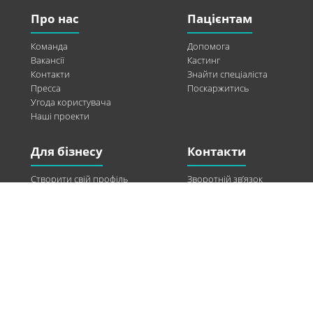
Про нас
Пацієнтам
Команда
Допомога
Вакансії
Кастинг
Контакти
Знайти спеціаліста
Пресса
Поскаржитись
Угода користувача
Наші проекти
Для бізнесу
Контакти
Створити свій профіль
Зворотній зв’язок
Рекламні можливості
Twitter
Допомога
Facebook
Знайти модель
Vkontakte
Спонсорство