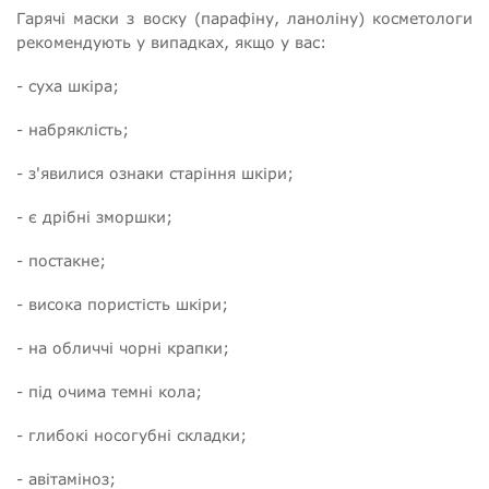
Гарячі маски з воску (парафіну, ланоліну) косметологи
рекомендують у випадках, якщо у вас:
- суха шкіра;
- набряклість;
- з'явилися ознаки старіння шкіри;
- є дрібні зморшки;
- постакне;
- висока пористість шкіри;
- на обличчі чорні крапки;
- під очима темні кола;
- глибокі носогубні складки;
- авітаміноз;