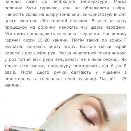
парової лазні до необхідної температури. Маска
повинна бути гарячою, але не обпалювати шкіру.
Наносять склад на шкіру зонально, використовуючи для
цього шпатель або товстий пензлик. Всього за одну
процедуру на обличчя наносять 4-5 шарів парафіну.
Між ними прокладають спеціальні серветки. Час впливу
гарячої маски 15-20 хвилин. Потім також по зонах її
акуратно знімають знизу вгору. Воскові маски вкрай
корисні і для шкіри рук. Маска наноситься таким чином:
у розігрітий віск руки занурюють на кілька секунд. Як
тільки віск застиг, процедуру повторюють від 6 до 8
разів. Після цього ручки одягають у мішечки з
поліетилену та спеціальні теплі рукавиці. Час дії - 25
хвилин.