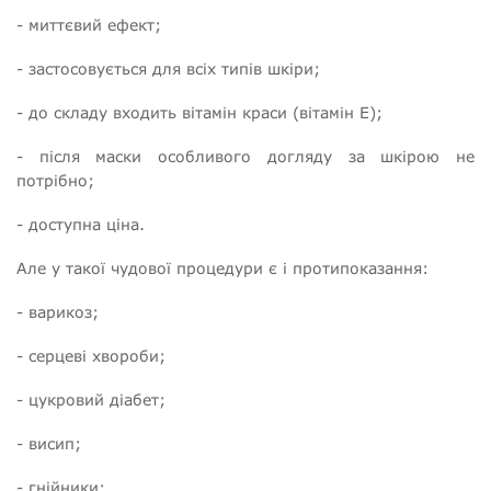
- миттєвий ефект;
- застосовується для всіх типів шкіри;
- до складу входить вітамін краси (вітамін Е);
- після маски особливого догляду за шкірою не
потрібно;
- доступна ціна.
Але у такої чудової процедури є і протипоказання:
- варикоз;
- серцеві хвороби;
- цукровий діабет;
- висип;
- гнійники;