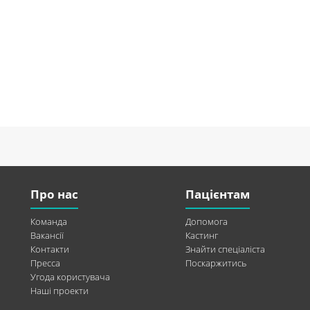
Про нас
Пацієнтам
Команда
Допомога
Вакансії
Кастинг
Контакти
Знайти спеціаліста
Пресса
Поскаржитись
Угода користувача
Наші проекти