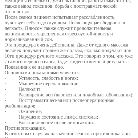
медицины ее целью служит активация работы иммунитета,
также вывод токсинов, борьба с посттравматической
отечностью.
После сеанса пациент испытывает расслабленность,
чувствует себя отдохнувшим. После ощущает бодрость и
легкость. Плюсом также служит продолжительная
выносливость, укрепленная стрессоустойчивость и
нормализованный сон.
Эта процедура очень действенна. Даже от одного массажа
человек получает столько же пользы, сколько получают при
10ти процедур ручного массажа. Это говорит о том, что уже
с самого первого сеанса, будет виден отличный результат.
Показания к ее назначению.
Основными показаниями являются:
·
Усталость, слабость в ногах;
·
Мышечное перенапряжение;
·
Целлюлит;
·
Расширение вен (варикоз или подобные заболевания);
·
Посттравматическая или послеоперационная
реабилитация;
·
Ожирение;
·
Нарушено состояние лимфа системы;
·
Восстановление после липосакции.
Противопоказания.
В некоторых случаях назначение сеансов противопоказано.