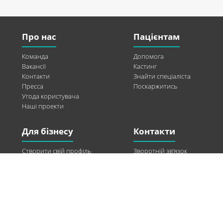
Про нас
Пацієнтам
Команда
Допомога
Вакансії
Кастинг
Контакти
Знайти спеціаліста
Пресса
Поскаржитись
Угода користувача
Наші проекти
Для бізнесу
Контакти
Створити свій профіль
Зворотній зв’язок
Рекламні можливості
Twitter
Допомога
Facebook
Знайти модель
Vkontakte
Спонсорство