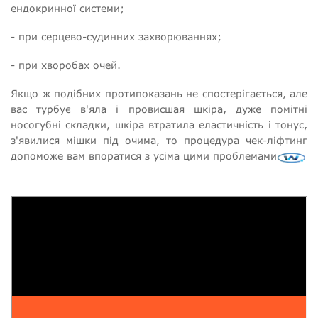
ендокринної системи;
- при серцево-судинних захворюваннях;
- при хворобах очей.
Якщо ж подібних протипоказань не спостерігається, але
вас турбує в'яла і провисшая шкіра, дуже помітні
носогубні складки, шкіра втратила еластичність і тонус,
з'явилися мішки під очима, то процедура чек-ліфтинг
допоможе вам впоратися з усіма цими проблемами