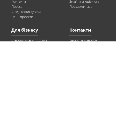
Контакти
Знайти спеціаліста
Пресса
Поскаржитись
Угода користувача
Наші проекти
Для бізнесу
Контакти
Створити свій профіль
Зворотній зв’язок
Рекламні можливості
Twitter
Допомога
Facebook
Знайти модель
Vkontakte
Спонсорство
© 2013-2026 Q-WEL Всі права захищені
Інформація на сайті q-wel.com призначена тільки для ознайомлення. Описані
методи самостійно використовувати не рекомендується. Всі права на матеріали,
розміщені на сайті q-wel.com охороняються відповідно до законодавства