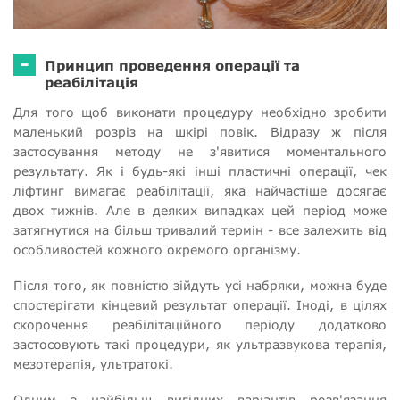
-
Принцип проведення операції та
реабілітація
Для того щоб виконати процедуру необхідно зробити
маленький розріз на шкірі повік. Відразу ж після
застосування методу не з'явитися моментального
результату. Як і будь-які інші пластичні операції, чек
ліфтинг вимагає реабілітації, яка найчастіше досягає
двох тижнів. Але в деяких випадках цей період може
затягнутися на більш тривалий термін - все залежить від
особливостей кожного окремого організму.
Після того, як повністю зійдуть усі набряки, можна буде
спостерігати кінцевий результат операції. Іноді, в цілях
скорочення реабілітаційного періоду додатково
застосовують такі процедури, як ультразвукова терапія,
мезотерапія, ультратокі.
Одним з найбільш вигідних варіантів розв'язання