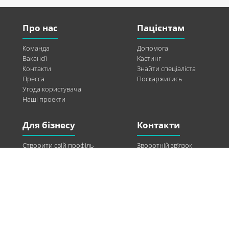
Про нас
Пацієнтам
Команда
Допомога
Вакансії
Кастинг
Контакти
Знайти спеціаліста
Пресса
Поскаржитись
Угода користувача
Наші проекти
Для бізнесу
Контакти
Створити свій профіль
Зворотній зв’язок
Рекламні можливості
Twitter
Допомога
Facebook
Знайти модель
Vkontakte
Спонсорство