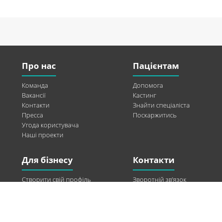
Про нас
Пацієнтам
Команда
Допомога
Вакансії
Кастинг
Контакти
Знайти спеціаліста
Пресса
Поскаржитись
Угода користувача
Наші проекти
Для бізнесу
Контакти
Створити свій профіль
Зворотній зв’язок
Рекламні можливості
Twitter
Допомога
Facebook
Знайти модель
Vkontakte
Спонсорство