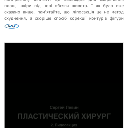
площі шкіри під нові обсяги живота. І як було вже
сказано вище, пам'ятайте, що ліпосакція це не метод
схуднення, а скоріше спосіб корекції контурів фігури