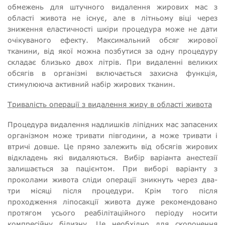
обмежень для штучного видалення жирових мас з
області живота не існує, але в літньому віці через
зниження еластичності шкіри процедура може не дати
очікуваного ефекту. Максимальний обсяг жирової
тканини, від якої можна позбутися за одну процедуру
складає близько двох літрів. При видаленні великих
обсягів в організмі включається захисна функція,
стимулююча активний набір жирових тканин.
Тривалість операції з видалення жиру в області живота
Процедура видалення надлишків ліпідних мас запасених
організмом може тривати півгодини, а може тривати і
втричі довше. Це прямо залежить від обсягів жирових
відкладень які видаляються. Вибір варіанта анестезії
залишається за пацієнтом. При виборі варіанту з
проколами живота сліди операції зникнуть через два-
три місяці після процедури. Крім того після
проходження ліпосакції живота дуже рекомендовано
протягом усього реабілітаційного періоду носити
компресійну білизну. Це необхідно для скорочення