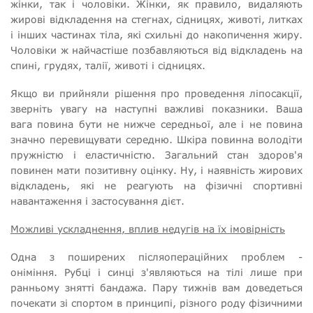
жінки, так і чоловіки. Жінки, як правило, видаляють
жирові відкладення на стегнах, сідницях, животі, литках
і інших частинах тіла, які схильні до накопичення жиру.
Чоловіки ж найчастіше позбавляються від відкладень на
спині, грудях, талії, животі і сідницях.
Якщо ви прийняли рішення про проведення ліпосакції,
зверніть увагу на наступні важливі показники. Ваша
вага повина бути не нижче середньої, але і не повина
значно перевищувати середню. Шкіра повинна володіти
пружністю і еластичністю. Загальний стан здоров'я
повинен мати позитивну оцінку. Ну, і наявність жирових
відкладень, які не реагують на фізичні спортивні
навантаження і застосування дієт.
Можливі ускладнення, вплив недугів на їх імовірність
Одна з поширених післяопераційних проблем -
оніміння. Рубці і синці з'являються на тілі лише при
ранньому знятті бандажа. Пару тижнів вам доведеться
почекати зі спортом в принципі, різного роду фізичними