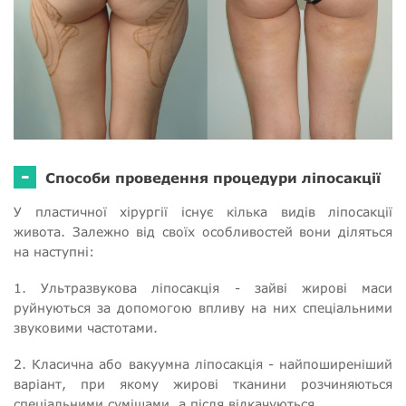
-
Способи проведення процедури ліпосакції
У пластичної хірургії існує кілька видів ліпосакції
живота. Залежно від своїх особливостей вони діляться
на наступні:
1. Ультразвукова ліпосакція - зайві жирові маси
руйнуються за допомогою впливу на них спеціальними
звуковими частотами.
2. Класична або вакуумна ліпосакція - найпоширеніший
варіант, при якому жирові тканини розчиняються
спеціальними сумішами, а після відкачуються.