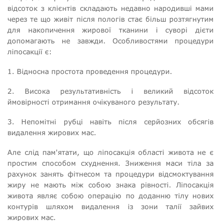
відсоток з клієнтів складають недавно народивші мами
через те що живіт після пологів стає більш розтягнутим
для накопичення жирової тканини і суворі дієти
допомагають не завжди. Особливостями процедури
ліпосакції є:
1. Відносна простота проведення процедури.
2. Висока результативність і великий відсоток
ймовірності отримання очікуваного результату.
3. Непомітні рубці навіть після серйозних обсягів
видалення жирових мас.
Але слід пам'ятати, що ліпосакція області живота не є
простим способом схуднення. Зниження маси тіла за
рахунок занять фітнесом та процедури відсмоктування
жиру не мають між собою знака рівності. Ліпосакція
живота являє собою операцію по доданню тілу нових
контурів шляхом видалення із зони талії зайвих
жирових мас.