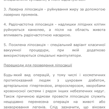
3. Лазерна ліпосакція - руйнування жиру за допомогою
лазерних променів.
4. Радіочастотна ліпосакція - надлишки ліпідних клітин
руйнуються канюлею, а після на область живота
впливають радіочастотною насадкою.
5. Посилена ліпосакція - спеціальний варіант класичної
вакуумної процедури, при якій додатково
використовуються спеціальні маніпулятори.
Перешкоди для проведення ліпосакції
Будь-який вид операцій, у тому числі і косметичних
протипоказаний людям з цукровим діабетом,
артеріальною гіпертензією, атеросклерозом, хворобами
кровоносної системи і рядом інших небезпечних недуг.
Також причиною відмови провести ліпосакцію служить
нещодавно перенесена операція на животі або
захворювання легенів. Слід зазначити, що вікових