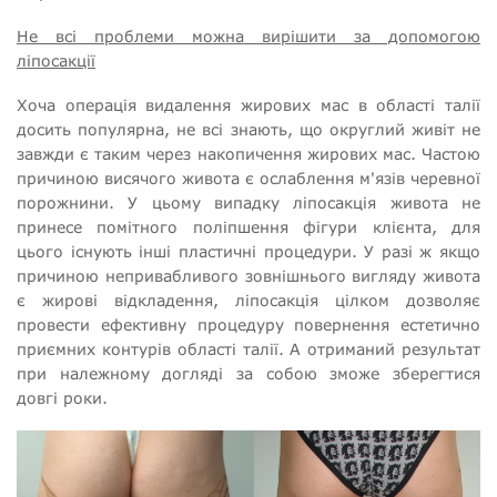
Не всі проблеми можна вирішити за допомогою
ліпосакції
Хоча операція видалення жирових мас в області талії
досить популярна, не всі знають, що округлий живіт не
завжди є таким через накопичення жирових мас. Частою
причиною висячого живота є ослаблення м'язів черевної
порожнини. У цьому випадку ліпосакція живота не
принесе помітного поліпшення фігури клієнта, для
цього існують інші пластичні процедури. У разі ж якщо
причиною непривабливого зовнішнього вигляду живота
є жирові відкладення, ліпосакція цілком дозволяє
провести ефективну процедуру повернення естетично
приємних контурів області талії. А отриманий результат
при належному догляді за собою зможе зберегтися
довгі роки.