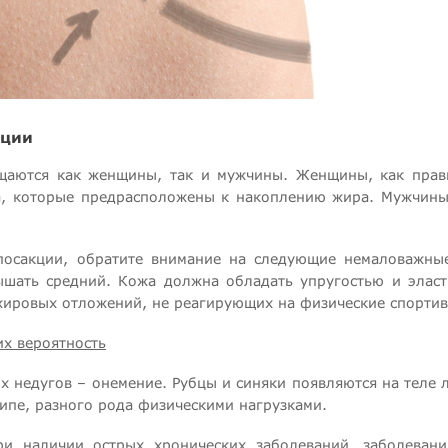
кции
щаются как женщины, так и мужчины. Женщины, как прав
ела, которые предрасположены к накоплению жира. Мужчины
осакции, обратите внимание на следующие немаловажны
ышать средний. Кожа должна обладать упругостью и элас
жировых отложений, не реагирующих на физические спортив
х вероятность
 недугов – онемение. Рубцы и синяки появляются на теле 
ипе, разного рода физическими нагрузками.
и наличии острых хронических заболеваний, заболевани