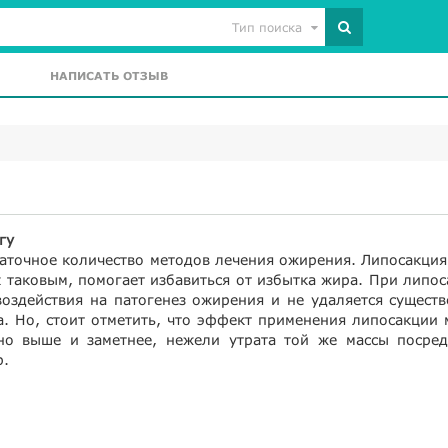
Тип поиска
НАПИСАТЬ ОТЗЫВ
гу
аточное количество методов лечения ожирения. Липосакция
к таковым, помогает избавиться от избытка жира. При липо
воздействия на патогенез ожирения и не удаляется сущест
а. Но, стоит отметить, что эффект применения липосакции
но выше и заметнее, нежели утрата той же массы посред
р.