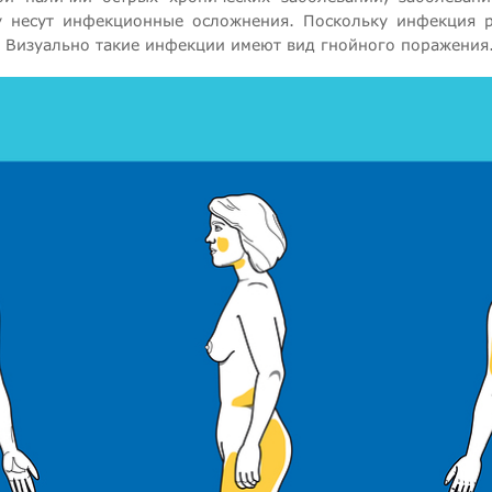
у несут инфекционные осложнения. Поскольку инфекция р
 Визуально такие инфекции имеют вид гнойного поражения