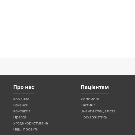
Про нас
Пацієнтам
Команда
Допомога
Вакансії
Кастинг
Контакти
Знайти спеціаліста
Пресса
Поскаржитись
Угода користувача
Наші проекти