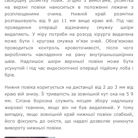
своєрідну розмітку повік. Згідно з вимогами, розмітка
на верхні повіки наноситься в положенні лежачи з
розплющеними очима. Нижній край розмітки
розташовують від 9 до 11 мм вище краю вій. Під час
проведення операції відзначену смужку шкіри
видаляють. У міру потреби на розсуд хірурга видалена
може бути і кругова смужка м'язи очей. Обов'язково
проводиться контроль кровоточивості, після чого
виробляють накладення на рану внутрішньошкірних
швів. Надлишок шкіри верхньої повіки може бути
усунутий і під час ендоскопічної операції підйому лоба і
брів.
Нижня повіка коригується на дистанції від 2 до 3 мм від
краю вій знизу. Її тривалість за зовнішній кут ока на 5 9
мм. Слізна борозна служить місцем збору надлишку
жирової тканини, якщо він не був видалений. У тому
випадку, якщо зовнішній край нижньої повіки слабкий,
його фіксують до окістя, що надалі дозволяє уникнути
вивороту нижньої повіки.