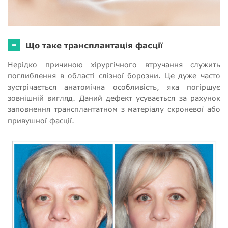
-
Що таке трансплантація фасції
Нерідко причиною хірургічного втручання служить
поглиблення в області слізної борозни. Це дуже часто
зустрічається анатомічна особливість, яка погіршує
зовнішній вигляд. Даний дефект усувається за рахунок
заповнення трансплантатном з матеріалу скроневої або
привушної фасції.