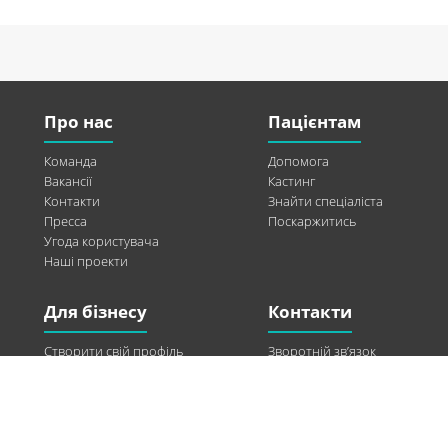
Про нас
Пацієнтам
Команда
Допомога
Вакансії
Кастинг
Контакти
Знайти спеціаліста
Пресса
Поскаржитись
Угода користувача
Наші проекти
Для бізнесу
Контакти
Створити свій профіль
Зворотній зв’язок
Рекламні можливості
Twitter
Допомога
Facebook
Знайти модель
Vkontakte
Спонсорство