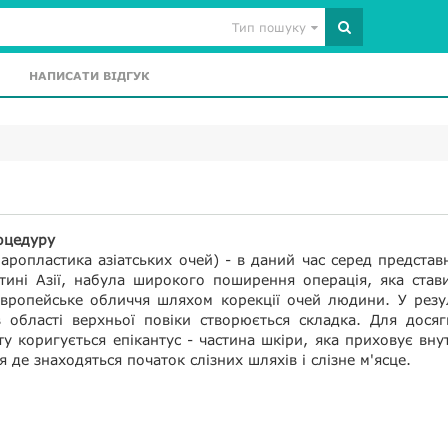
Тип пошуку
НАПИСАТИ ВІДГУК
оцедуру
аропластика азіатських очей) - в даний час серед представ
тині Азії, набула широкого поширення операція, яка став
європейське обличчя шляхом корекції очей людини. У резу
в області верхньої повіки створюється складка. Для дося
ту коригується епікантус - частина шкіри, яка приховує вну
ця де знаходяться початок слізних шляхів і слізне м'ясце.