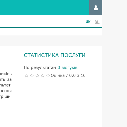
UK
RU
СТАТИСТИКА ПОСЛУГИ
По результатам
0 відгуків
никівв
Оцінка / 0.0 з 10
ить за
льтаті
гнення
трішні