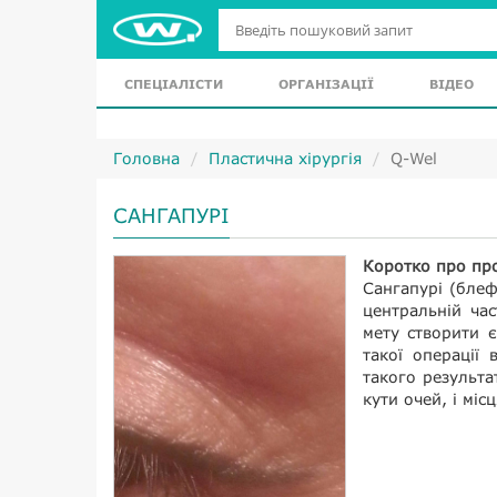
СПЕЦІАЛІСТИ
ОРГАНІЗАЦІЇ
ВІДЕО
Головна
Пластична хірургія
Q-Wel
САНГАПУРІ
Коротко про пр
Сангапурі (блеф
центральній час
мету створити 
такої операції 
такого результа
кути очей, і міс